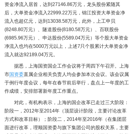
资金净流入居首，达到27146.86万元，龙头股份紧随其
后，大单资金净流入22999.22万元，锦江投资大单资金净
流入也超亿元，达到13038.58万元，此外，上工申贝
(8248.80万元）、隧道股份(8180.58万元）、百联股份
(6985.96万元）、申达股份(5589.04万元）等个股大单资金
净流入也均在5000万元以上，上述7只个股累计大单资金净
流入就达92189.04万元。
据悉，上海国资国企工作会议将于周四下午召开。上海
市
国资委
直属企业相关负责人均会参加本次会议。该会议属
于例行年度会议，每年在春节前后举行，盘点上一年度的工
作成绩，安排部署新年度工作重点。
对此，有机构表示，上海的国企改革已走过三大阶段：
阶段一，2012年至2014年（顶层设计阶段，主要讨论改革
方式和改革目标）；阶段二，2014年至2016年（在集团层
面进行改革，理顺国资委与旗下集团公司的股权关系，主要