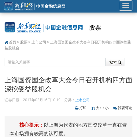
展
开
或
股票
折
叠
首页
>
股票
>
上市公司
> 上海国资国企改革大会今日召开机构四方面深挖受
导
益股机会
航
上海国资国企改革大会今日召开机构四方面
深挖受益股机会
证券日报
2017年02月16日10:19
分类：
上市公司
打印
大
中
小
我要评论
核心提示：
以上海为代表的地方国资改革一直在资
本市场拥有较高的认可度。