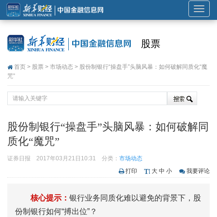
展
开
或
股票
折
叠
首页
>
股票
>
市场动态
> 股份制银行“操盘手”头脑风暴：如何破解同质化“魔
导
咒”
航
股份制银行“操盘手”头脑风暴：如何破解同
质化“魔咒”
证券日报
2017年03月21日10:31
分类：
市场动态
打印
大
中
小
我要评论
核心提示：
银行业务同质化难以避免的背景下，股
份制银行如何“搏出位”？