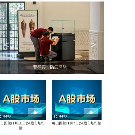
<
>
坐上火车看老挝
律宾：防疫降级
分44秒
1分44秒
日回顾(1月10日):A股市场行
每日回顾(1月7日):A股市场行情
情