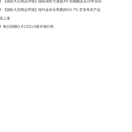
【国际大宗商品早报】国际油价大涨超3% 伦镍触及近10年高位
【国际大宗商品早报】纽约金价全周累跌约1.7% 芝加哥农产品
线上涨
每日回顾(1月13日):A股市场行情