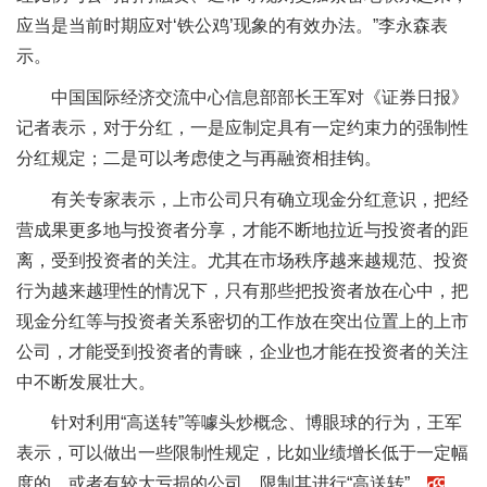
应当是当前时期应对‘铁公鸡’现象的有效办法。”李永森表
示。
中国国际经济交流中心信息部部长王军对《证券日报》
记者表示，对于分红，一是应制定具有一定约束力的强制性
分红规定；二是可以考虑使之与再融资相挂钩。
有关专家表示，上市公司只有确立现金分红意识，把经
营成果更多地与投资者分享，才能不断地拉近与投资者的距
离，受到投资者的关注。尤其在市场秩序越来越规范、投资
行为越来越理性的情况下，只有那些把投资者放在心中，把
现金分红等与投资者关系密切的工作放在突出位置上的上市
公司，才能受到投资者的青睐，企业也才能在投资者的关注
中不断发展壮大。
针对利用“高送转”等噱头炒概念、博眼球的行为，王军
表示，可以做出一些限制性规定，比如业绩增长低于一定幅
度的，或者有较大亏损的公司，限制其进行“高送转”。