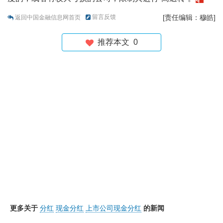
留言反馈
[责任编辑：穆皓]
返回中国金融信息网首页
推荐本文
0
更多关于
分红
现金分红
上市公司现金分红
的新闻