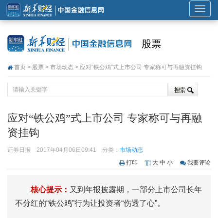
展
开
或
股票
折
叠
首页
>
股票
>
市场动态
> 应对“铁公鸡”式上市公司 专家称可与再融资挂钩
导
航
应对“铁公鸡”式上市公司 专家称可与再融
资挂钩
证券日报
2017年04月06日09:41
分类：
市场动态
打印
大
中
小
我要评论
核心提示：
又到年报披露期，一部分上市公司长年
不分红的“铁公鸡”行为让投资者“伤透了心”。