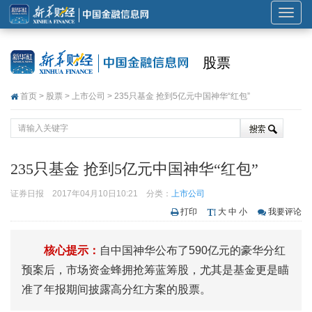
展
开
或
股票
折
叠
首页
>
股票
>
上市公司
> 235只基金 抢到5亿元中国神华“红包”
导
航
235只基金 抢到5亿元中国神华“红包”
证券日报
2017年04月10日10:21
分类：
上市公司
打印
大
中
小
我要评论
核心提示：
自中国神华公布了590亿元的豪华分红
预案后，市场资金蜂拥抢筹蓝筹股，尤其是基金更是瞄
准了年报期间披露高分红方案的股票。