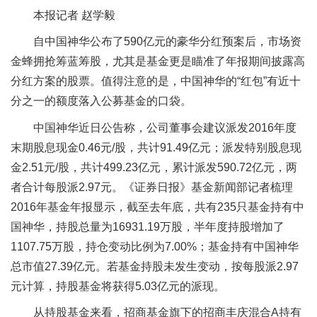
本报记者 赵学毅
自中国神华公布了590亿元的豪华分红预案后，市场资
金蜂拥抢筹蓝筹股，尤其是基金更是瞄准了年报期间披露高
分红方案的股票。值得注意的是，中国神华的“红包”有近十
分之一的额度落入公募基金的口袋。
中国神华近日公告称，公司董事会建议派发2016年度
末期股息现金0.46元/股，共计91.49亿元；派发特别股息现
金2.51元/股，共计499.23亿元，累计派发590.72亿元，两
者合计每股派2.97元。《证券日报》基金新闻部记者梳理
2016年基金年报显示，截至去年底，共有235只基金持有中
国神华，持股总量为16931.19万股，半年度持股增加了
1107.75万股，持仓变动比例为7.00%；基金持有中国神华
总市值27.39亿元。若基金持股未发生变动，按每股派2.97
元计算，持股基金将获得5.03亿元的派现。
从持股基金来看，招商基金旗下的招商丰庆混合A持有