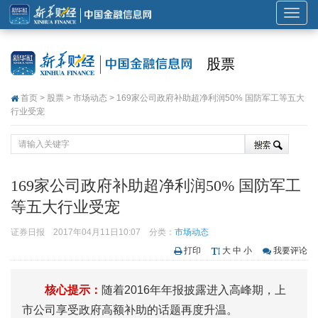
展
开
或
股票
折
叠
首页
>
股票
>
市场动态
> 169家公司政府补助超净利润50% 国防军工等五大
导
行业受宠
航
169家公司政府补助超净利润50% 国防军工
等五大行业受宠
证券日报
2017年04月11日10:07
分类：
市场动态
打印
大
中
小
我要评论
核心提示：
随着2016年年报披露进入高峰期，上
市公司享受政府高额补助的话题再度升温。