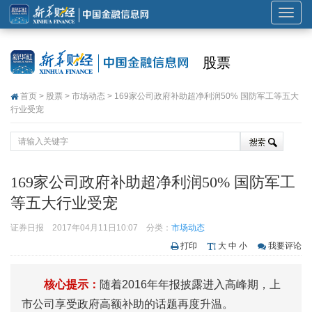
展
开
或
股票
折
叠
首页
>
股票
>
市场动态
> 169家公司政府补助超净利润50% 国防军工等五大
导
行业受宠
航
169家公司政府补助超净利润50% 国防军工
等五大行业受宠
证券日报
2017年04月11日10:07
分类：
市场动态
打印
大
中
小
我要评论
核心提示：
随着2016年年报披露进入高峰期，上
市公司享受政府高额补助的话题再度升温。