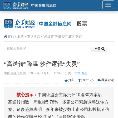
展
开
或
股票
折
叠
首页
>
股票
>
市场动态
> “高送转”降温 炒作逻辑“失灵”
导
航
“高送转”降温 炒作逻辑“失灵”
中国金融信息网
2017年04月16日15:09
分类：
市场动态
打印
大
中
小
我要评论
核心提示：
中国证监会主席批评10送30方案后，
高送转指数一周重挫5.78%，多家公司紧急调整送转方
案。诸多迹象表明，多年来被少数上市公司和投机者信
奉的炒作逻辑已经“失灵”，“高送转”正降温。