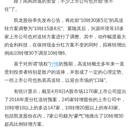
除了闻风而逃的资金，不少上市公司也开始“坐不
住”了。
凯龙股份率先发布公告，将此前“10转30派5元”的高送
转方案调整为“10转15派8元”。紧随其后，兴源环境等10多
家上市公司也对送转方案进行了调整。其中，动作幅度最大
的金利科技，在保持现金分红方案不变的同时，拟将转增比
例由10转增30下调至10转增6。
基于对所谓“填权”
行情
的预期，高送转概念多年来一直
受到投资者特别是散户的追捧，并形成了一定的心理定势。
一些上市公司也热衷高送转，以迎合市场的“口味”。
有统计显示，截至4月8日A股市场1170家上市公司提出
了2016年度分红送转预案，245家转增股份的上市公司中，
10转增10以上的多达147家，10转增20股以上的有43家。
包括凯龙股份在内，7家公司颇为“豪气”地推出了10转增30
超高比例转增方案。