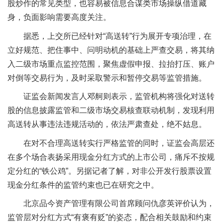
股炒作的常见类型，也容易被信息合谋类市场操纵借道藏
身，负面影响需要高度关注。
据悉，上交所已经针对“高送转”行为展开专项治理，在
立好规范、把住事中、问明动机的基础上严查交易，将其纳
入二级市场重点监控范围，聚焦虚假申报、拉抬打压、账户
对倒等交易行为，及时采取警示和暂停交易等监管措施。
证监会新闻发言人邓舸则表示，监管机构将强化对送转
股的信息披露监管和二级市场交易核查联动机制，发现利用
高送转从事违法违规活动的，依法严肃查处，绝不姑息。
在对不合理高送转实行严格监管的同时，证监会高层还
在多个场合表扬采用现金分红方式的上市公司，痛斥不按规
定分红的“铁公鸡”。另据记者了解，对非公开发行股票设置
现金分红条件的监管约束也已在研究之中。
北京品今资产管理有限公司首席顾问仇彦英评价认为，
监管层对分红方式“有褒有贬”的姿态，配合相关鼓励和约束