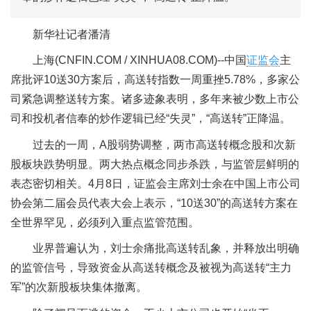
新华社记者潘清
上海(CNFIN.COM / XINHUA08.COM)--中国
证监会
主
席批评10送30方案后，高送转指数一周重挫5.78%，多家公
司紧急调整送转方案。诸多迹象表明，多年来被少数上市公
司和投机者信奉的炒作逻辑已经“失灵”，“高送转”正降温。
过去的一周，A股弱势调整，两市高送转概念股和次新
股板块跌势明显。两大热点概念同步杀跌，与监管层鲜明的
表态密切相关。4月8日，证监会主席刘士余在中国上市公司
协会第二届会员代表大会上表示，“10送30”的高送转方案在
全世界罕见，必须列入重点监管范围。
业界普遍认为，刘士余痛批高送转乱象，并释放出明确
的监管信号，导致资金从高送转概念及被视为高送转“主力
军”的次新股板块集体撤离。