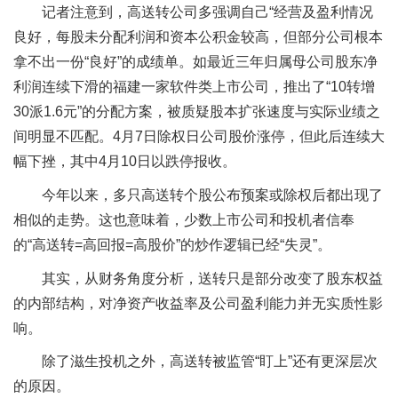
记者注意到，高送转公司多强调自己“经营及盈利情况
良好，每股未分配利润和资本公积金较高，但部分公司根本
拿不出一份“良好”的成绩单。如最近三年归属母公司股东净
利润连续下滑的福建一家软件类上市公司，推出了“10转增
30派1.6元”的分配方案，被质疑股本扩张速度与实际业绩之
间明显不匹配。4月7日除权日公司股价涨停，但此后连续大
幅下挫，其中4月10日以跌停报收。
今年以来，多只高送转个股公布预案或除权后都出现了
相似的走势。这也意味着，少数上市公司和投机者信奉
的“高送转=高回报=高股价”的炒作逻辑已经“失灵”。
其实，从财务角度分析，送转只是部分改变了股东权益
的内部结构，对净资产收益率及公司盈利能力并无实质性影
响。
除了滋生投机之外，高送转被监管“盯上”还有更深层次
的原因。