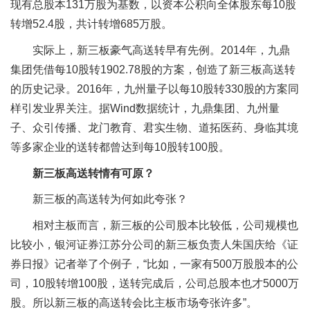
现有总股本131万股为基数，以资本公积向全体股东每10股
转增52.4股，共计转增685万股。
实际上，新三板豪气高送转早有先例。2014年，九鼎
集团凭借每10股转1902.78股的方案，创造了新三板高送转
的历史记录。2016年，九州量子以每10股转330股的方案同
样引发业界关注。据Wind数据统计，九鼎集团、九州量
子、众引传播、龙门教育、君实生物、道拓医药、身临其境
等多家企业的送转都曾达到每10股转100股。
新三板高送转情有可原？
新三板的高送转为何如此夸张？
相对主板而言，新三板的公司股本比较低，公司规模也
比较小，银河证券江苏分公司的新三板负责人朱国庆给《证
券日报》记者举了个例子，“比如，一家有500万股股本的公
司，10股转增100股，送转完成后，公司总股本也才5000万
股。所以新三板的高送转会比主板市场夸张许多”。