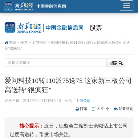
展
开
或
股票
折
叠
首页
>
股票
>
上市公司
> 爱问科技10转110派75送75 这家新三板公司高送
导
转“很疯狂”
航
爱问科技10转110派75送75 这家新三板公司
高送转“很疯狂”
证券日报
2017年04月17日10:15
分类：
上市公司
打印
大
中
小
我要评论
核心提示：
近日，证监会主席刘士余喊话上市公司
过度高送转，引发市场关注。