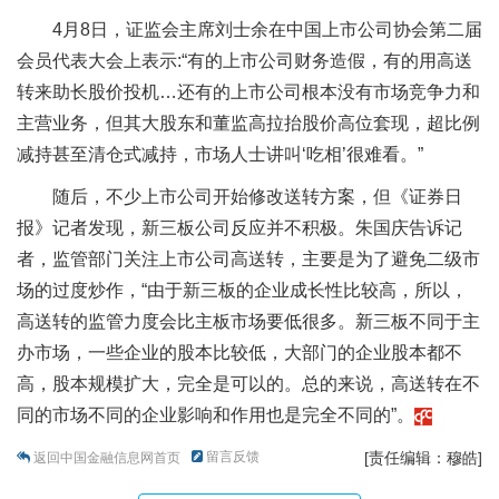
4月8日，证监会主席刘士余在中国上市公司协会第二届
会员代表大会上表示:“有的上市公司财务造假，有的用高送
转来助长股价投机…还有的上市公司根本没有市场竞争力和
主营业务，但其大股东和董监高拉抬股价高位套现，超比例
减持甚至清仓式减持，市场人士讲叫‘吃相’很难看。”
随后，不少上市公司开始修改送转方案，但《证券日
报》记者发现，新三板公司反应并不积极。朱国庆告诉记
者，监管部门关注上市公司高送转，主要是为了避免二级市
场的过度炒作，“由于新三板的企业成长性比较高，所以，
高送转的监管力度会比主板市场要低很多。新三板不同于主
办市场，一些企业的股本比较低，大部门的企业股本都不
高，股本规模扩大，完全是可以的。总的来说，高送转在不
同的市场不同的企业影响和作用也是完全不同的”。
留言反馈
[责任编辑：穆皓]
返回中国金融信息网首页