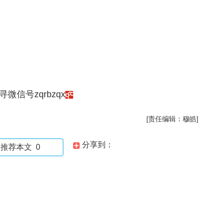
信号zqrbzqx
[责任编辑：穆皓]
分享到：
推荐本文
0