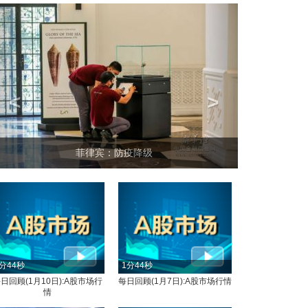
<
>
坐上火车看老挝
分44秒
1分44秒
日回顾(1月10日):A股市场行
每日回顾(1月7日):A股市场行情
情