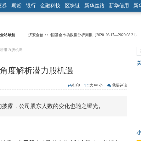
债券
期货
银行
金融科技
区块链
新华丝路
新华信用
新
全站导航
济安金信：中国基金市场数据分析周报（2020. 08.17—2020.08.21）
【见·闻】疫情下，新加坡旅游业步履维艰
解析潜力股机遇
记者手记：疫情下的香港零售业如何浴火重生？
【见·闻】疫情下一家香港传统零售商的转型突围之旅
济安金信：中国基金市场数据分析周报（2020. 07.27—2020.07.31）
三角度解析潜力股机遇
【新华财经调查】同业存单、结构性存款玩起“跷跷板” 结构性失衡
在“隐秘的角落”
央行公开市场净投放300亿元 短端资金利率明显下行
打印
大
中
小
我要评论
基本面及股市双轮冲击 债市回调十年期债表现最弱
沥青期货连续两日涨逾3% 沪银及两粕涨势喜人
报的披露，公司股东人数的变化也随之曝光。
恒生聚源：北斗收官之星发射成功，全产业链解析