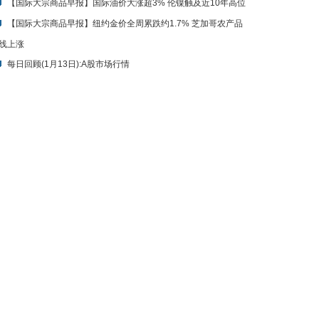
【国际大宗商品早报】国际油价大涨超3% 伦镍触及近10年高位
【国际大宗商品早报】纽约金价全周累跌约1.7% 芝加哥农产品
线上涨
每日回顾(1月13日):A股市场行情