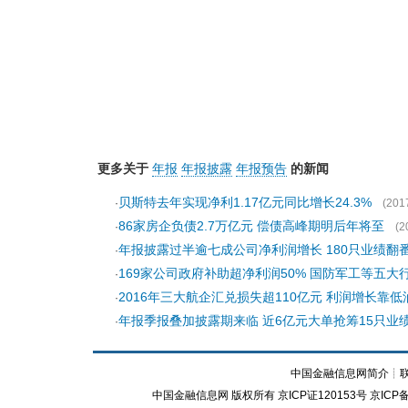
更多关于
年报
年报披露
年报预告
的新闻
贝斯特去年实现净利1.17亿元同比增长24.3%
·
(201
86家房企负债2.7万亿元 偿债高峰期明后年将至
·
(2
年报披露过半逾七成公司净利润增长 180只业绩翻
·
169家公司政府补助超净利润50% 国防军工等五大
·
2016年三大航企汇兑损失超110亿元 利润增长靠低
·
年报季报叠加披露期来临 近6亿元大单抢筹15只业
·
中国金融信息网简介
┊
中国金融信息网
版权所有
京ICP证120153号
京ICP备