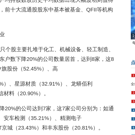
户均持股数较历史平均数据出现大幅波动则值得
前十大流通股股东中基本被基金、QFII等机构
业
1
73只个股主要扎堆于化工、机械设备、轻工制造、
东户数下降20%的公司数量居首，达到8家，这8
旗股份（52.45%）、高
1
25%）、星源材质（32.91%）、龙蟒佰利
全
信材料（20.90%）。
2
3
降20%的公司达到7家，这7家公司分别为：如通
4
）、安车检测（35.21%）、精测电子
5
ST京城（23.43%）和丰东股份（20.81%）。
6