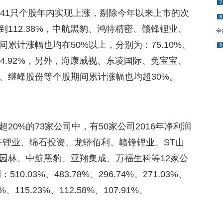
7
有41只个股年内实现上涨，剔除今年以来上市的次
8
112.38%，中航黑豹、鸿特精密、赣锋锂业、
全
累计涨幅也均在50%以上，分别为：75.10%、
9
49%、54.92%，另外，海康威视、东凌国际、兔宝宝、
、继峰股份等个股期间累计涨幅也均超30%。
0%的73家公司中，有50家公司2016年净利润
天齐锂业、绵石投资、龙蟒佰利、赣锋锂业、ST山
园林、中航黑豹、亚翔集成、万福生科等12家公
.03%、483.78%、296.74%、271.03%、
5%、115.23%、112.58%、107.91%、