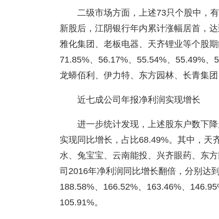
二级市场方面，上述73只个股中，
新股后，江阴银行年内累计涨幅居首，达到
雅化集团、老板电器、天齐锂业等个股期间
71.85%、56.17%、55.54%、55.
龙蟒佰利、伊力特、东方园林、长青集团
近七成公司年报净利润实现增长
进一步统计发现，上述股东户数下降超2
实现同比增长，占比68.49%。其中，
水、兔宝宝、云南能投、兴齐眼药、东方
司2016年净利润同比增长翻倍，分别达到：510
188.58%、166.52%、163.46%、146.9
105.91%。