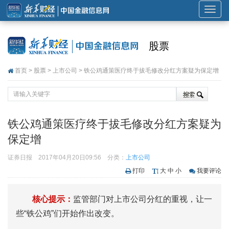
展
开
或
股票
折
叠
首页
>
股票
>
上市公司
> 铁公鸡通策医疗终于拔毛修改分红方案疑为保定增
导
航
铁公鸡通策医疗终于拔毛修改分红方案疑为
保定增
证券日报
2017年04月20日09:56
分类：
上市公司
打印
大
中
小
我要评论
核心提示：
监管部门对上市公司分红的重视，让一
些“铁公鸡”们开始作出改变。