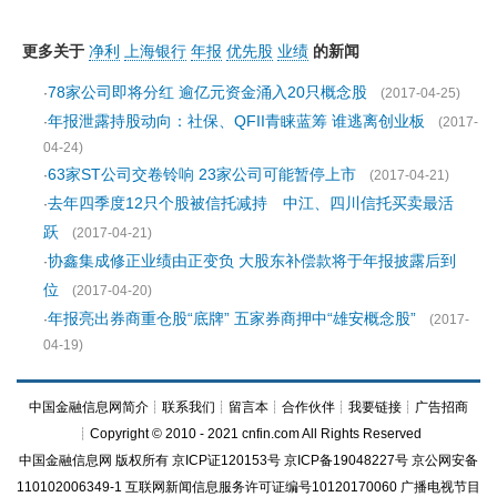
更多关于
净利
上海银行
年报
优先股
业绩
的新闻
78家公司即将分红 逾亿元资金涌入20只概念股
·
(2017-04-25)
年报泄露持股动向：社保、QFII青睐蓝筹 谁逃离创业板
·
(2017-
04-24)
63家ST公司交卷铃响 23家公司可能暂停上市
·
(2017-04-21)
去年四季度12只个股被信托减持 中江、四川信托买卖最活
·
跃
(2017-04-21)
协鑫集成修正业绩由正变负 大股东补偿款将于年报披露后到
·
位
(2017-04-20)
年报亮出券商重仓股“底牌” 五家券商押中“雄安概念股”
·
(2017-
04-19)
中国金融信息网简介
┊
联系我们
┊
留言本
┊
合作伙伴
┊
我要链接
┊
广告招商
┊Copyright © 2010 - 2021 cnfin.com All Rights Reserved
中国金融信息网
版权所有
京ICP证120153号
京ICP备19048227号 京公网安备
110102006349-1 互联网新闻信息服务许可证编号10120170060
广播电视节目