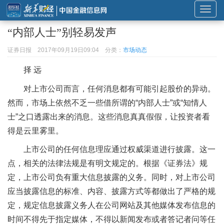
展
开
“内部人士”别轻易发声
或
折
证券日报
2017年09月19日09:04
分类：
市场动态
叠
择 远
导
航
对上市公司而言，任何消息都有可能引起股价的异动。
然而，市场上依然不乏一些借所谓的“内部人士”或“知情人
士”之口透露出来的消息。这些消息真真假假，让投资者看
得是云里雾里。
上市公司的任何信息理应通过权威渠道进行披露。这一
点，相关的法律法规是有明文规定的。根据《证券法》规
定，上市公司负有重大信息披露的义务。同时，对上市公司
应当披露信息的标准、内容、披露方式等都做出了严格的规
定，规定信息披露义务人在公司网站及其他媒体发布信息的
时间不得先于指定媒体，不得以新闻发布或者答记者问等任