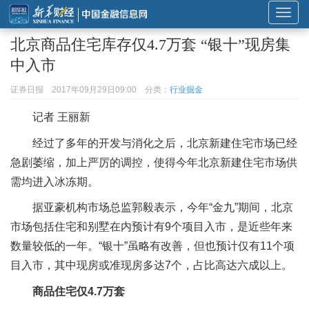
展
开
北京商品住宅库存仅4.7万套 “银十”现房集
或
中入市
折
叠
证券日报
2017年09月29日09:00
分类：
行业掘金
导
记者 王丽新
航
经过了多年的开发与消化之后，北京新建住宅市场已经
急剧萎缩，加上严厉的调控，使得今年北京新建住宅市场供
需均进入冰冻期。
据亚豪机构市场总监郭毅表示，今年“金九”期间，北京
市场包括住宅和别墅在内预计有9个项目入市，是近些年来
数量较低的一年。“银十”虽略有改善，但也预计仅有11个项
目入市，其中现房或准现房多达7个，占比高达六成以上。
商品住宅仅4.7万套