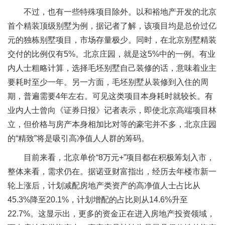
不过，也有一些特殊项目除外。以和裕地产开发的北京
首个精装顶级别墅为例，据记者了解，该项目均是总价过亿
元的独栋别墅项目，市场存量极少。同时，在北京别墅精装
交付的比例仅有5%。北京庄园，就是这5%中的一例。有业
内人士粗略计算，选择毛坯别墅自己装修的话，意味着业主
要耗时至少一年。另一方面，毛坯别墅从装修到入住的周
期，普遍需要4年左右。可见这类项目本身耗时就较长。有
业内人士曾向《证券日报》记者表示，即使北京高端项目林
立，但价格与房产本身相加比对等的豪宅并不多，北京庄园
的“精致”将是吸引高净值人人群的筹码。
目前来看，北京单价“8万元+”项目都在积极筹划入市，
整体来看，需求仍在。据诺亚财富指出，经历去年楼市新一
轮上涨后，计划减配房地产类资产的高净值人士占比从
45.3%降至20.1%，计划增配的占比则从14.6%升至
22.7%。这显示出，更多的资金正在进入房地产投资领域，