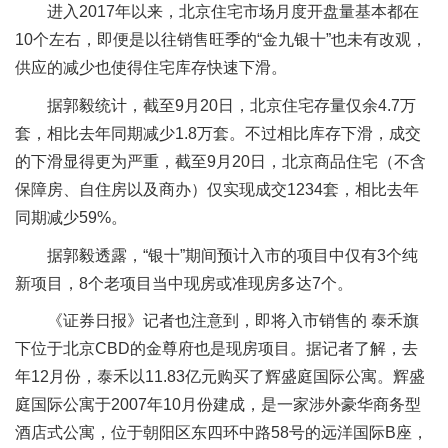
进入2017年以来，北京住宅市场月度开盘量基本都在
10个左右，即便是以往销售旺季的“金九银十”也未有改观，
供应的减少也使得住宅库存快速下滑。
据郭毅统计，截至9月20日，北京住宅存量仅余4.7万
套，相比去年同期减少1.8万套。不过相比库存下滑，成交
的下滑显得更为严重，截至9月20日，北京商品住宅（不含
保障房、自住房以及商办）仅实现成交1234套，相比去年
同期减少59%。
据郭毅透露，“银十”期间预计入市的项目中仅有3个纯
新项目，8个老项目当中现房或准现房多达7个。
《证券日报》记者也注意到，即将入市销售的 泰禾旗
下位于北京CBD的金尊府也是现房项目。据记者了解，去
年12月份，泰禾以11.83亿元购买了辉盛庭国际公寓。辉盛
庭国际公寓于2007年10月份建成，是一家涉外豪华商务型
酒店式公寓，位于朝阳区东四环中路58号的远洋国际B座，