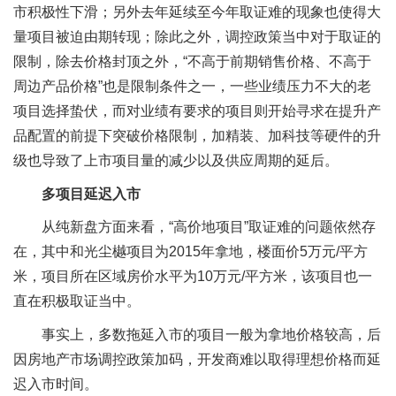
市积极性下滑；另外去年延续至今年取证难的现象也使得大
量项目被迫由期转现；除此之外，调控政策当中对于取证的
限制，除去价格封顶之外，“不高于前期销售价格、不高于
周边产品价格”也是限制条件之一，一些业绩压力不大的老
项目选择蛰伏，而对业绩有要求的项目则开始寻求在提升产
品配置的前提下突破价格限制，加精装、加科技等硬件的升
级也导致了上市项目量的减少以及供应周期的延后。
多项目延迟入市
从纯新盘方面来看，“高价地项目”取证难的问题依然存
在，其中和光尘樾项目为2015年拿地，楼面价5万元/平方
米，项目所在区域房价水平为10万元/平方米，该项目也一
直在积极取证当中。
事实上，多数拖延入市的项目一般为拿地价格较高，后
因房地产市场调控政策加码，开发商难以取得理想价格而延
迟入市时间。