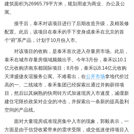
建筑面积为26965.79平方米，规划用途为商业、办公及公
寓。
接手后，泰禾对该项目进行了后期改造升级，及精装修
配置。此后，该项目在泰禾的手下变身成泰禾在北京的首
个“府”系产品，计划于10月份入市。
对该项目的收购，是泰禾首次进入存量房市场。此后，
泰禾在城市存量房领域频频出手。今年3月份，泰禾以10.1
亿元收购济南东都国际项目；8月份，泰禾以8.14亿元收购
天津盛捷友谊服务公寓。不难看出，在
公开市场
拿地代价过
高的一、二线城市，泰禾集团已经探索出通过并购获得项
目，然后以其娴熟的快周转方式加速现房入市速度，减缓新
建住宅限价政策对企业的冲击，并探索出一条新的提高盈利
空间的产品线。
面对大量现房或准现房集中入市的现象，郭毅表示，一
方面是由于信贷收紧带来的需求受限，成交低迷使得项目入