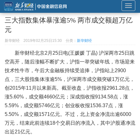
展
开
三大指数集体暴涨逾5% 两市成交额超万亿
或
元
折
叠
新华财经
2019年02月25日15:30
分类：
新华财经
导
新华财经北京2月25日电(王媛媛 丁晶) 沪深两市25日跳
航
空高开，随后涨幅不断扩大，沪指一举突破年线，市场迎来
技术性牛市，午后大金融板持续受追捧，沪指站上2900
点，三大股指集体涨逾5%，沪深两市成交额突破1万亿元，
创2015年11月以来新高。截至收盘，沪指收报2961.28点，
涨5.60%，成交额4660亿元；深成指收报9134.58点，涨
5.59%，成交额5746亿元；创业板收报1536.37点，涨
5.50%，成交额1571亿元。不过，北上资金净流出逾6000
万元，结束此前连续18个交易日的净流入，其中沪股通净流
出近21亿元。