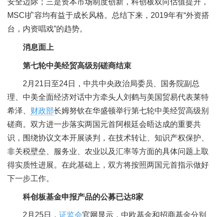
安全边际；三是资本市场制度创新，科创板双向估值提升，
MSCI扩容均有益于成长风格。总结下来，2019年有“外资搭
台，内资唱戏”的趋势。
消息面上
第七轮中美经贸高级别磋商结束
2月21日至24日，中共中央政治局委员、国务院副总
理、中美全面经济对话中方牵头人刘鹤与美国贸易代表莱特
希泽、
财政部
长姆努钦在华盛顿举行第七轮中美经贸高级别
磋商。双方进一步落实两国元首阿根廷会晤达成的重要共
识，围绕协议文本开展谈判，在技术转让、知识产权保护、
非关税壁垒、服务业、农业以及汇率等方面的具体问题上取
得实质性进展。在此基础上，双方将按照两国元首指示做好
下一步工作。
科创板基金申报产品的公募已达8家
2月25日，
证监会
官网显示，中欧基金和招商基金分别