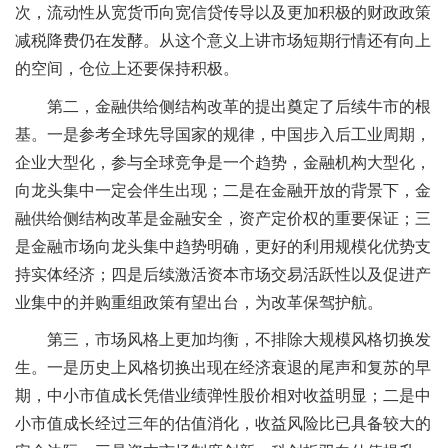
次，流动性从宽货币向宽信贷传导以及更加积极的财政政策
减税降费仍在发酵。从这个意义上讲市场短期行情还有向上
的空间，仓位上还要保持积极。
第二，金融供给侧结构改革的提出奠定了后续牛市的根
基。一是参考全球先导国家的规律，中国步入后工业周期，
企业大型化，参与全球竞争是一个趋势，金融机构大型化，
向龙头集中一定会伴生出现；二是在金融开放的背景下，金
融供给侧结构改革是金融安全，资产定价权的重要保证；三
是金融市场向龙头集中趋势明确，更好的利用规模化优势支
持实体经济；四是后续激活资本市场交易活跃性以及促进产
业集中的并购重组政策有望出台，为改革保驾护航。
第三，市场风格上更加均衡，不排除大规模风格切换发
生。一是历史上风格切换出现在经济衰退的尾声和复苏的早
期，中小市值成长凭借业绩弹性股价相对收益明显；二是中
小市值成长经过三年的估值消化，收益风险比已具备较大的