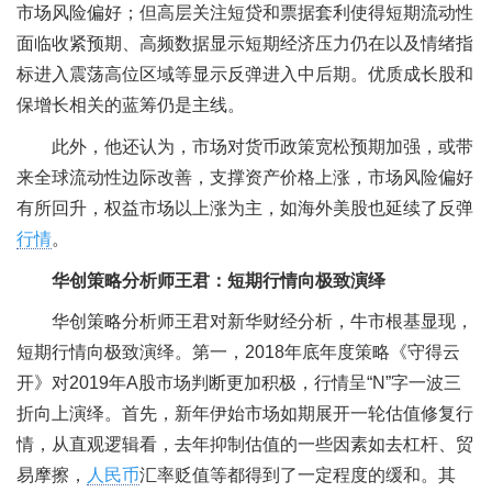
市场风险偏好；但高层关注短贷和票据套利使得短期流动性
面临收紧预期、高频数据显示短期经济压力仍在以及情绪指
标进入震荡高位区域等显示反弹进入中后期。优质成长股和
保增长相关的蓝筹仍是主线。
此外，他还认为，市场对货币政策宽松预期加强，或带
来全球流动性边际改善，支撑资产价格上涨，市场风险偏好
有所回升，权益市场以上涨为主，如海外美股也延续了反弹
行情
。
华创策略分析师王君：短期行情向极致演绎
华创策略分析师王君对新华财经分析，牛市根基显现，
短期行情向极致演绎。第一，2018年底年度策略《守得云
开》对2019年A股市场判断更加积极，行情呈“N”字一波三
折向上演绎。首先，新年伊始市场如期展开一轮估值修复行
情，从直观逻辑看，去年抑制估值的一些因素如去杠杆、贸
易摩擦，
人民币
汇率贬值等都得到了一定程度的缓和。其