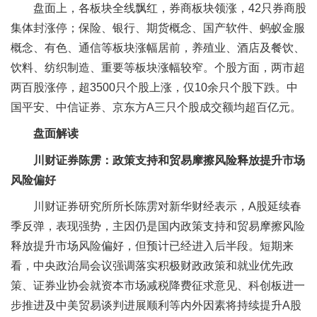
盘面上，各板块全线飘红，券商板块领涨，42只券商股
集体封涨停；保险、银行、期货概念、国产软件、蚂蚁金服
概念、有色、通信等板块涨幅居前，养殖业、酒店及餐饮、
饮料、纺织制造、重要等板块涨幅较窄。个股方面，两市超
两百股涨停，超3500只个股上涨，仅10余只个股下跌。中
国平安、中信证券、京东方A三只个股成交额均超百亿元。
盘面解读
川财证券陈雳：政策支持和贸易摩擦风险释放提升市场
风险偏好
川财证券研究所所长陈雳对新华财经表示，A股延续春
季反弹，表现强势，主因仍是国内政策支持和贸易摩擦风险
释放提升市场风险偏好，但预计已经进入后半段。短期来
看，中央政治局会议强调落实积极财政政策和就业优先政
策、证券业协会就资本市场减税降费征求意见、科创板进一
步推进及中美贸易谈判进展顺利等内外因素将持续提升A股