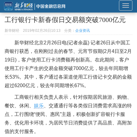
展
开
工行银行卡新春假日交易额突破7000亿元
或
折
新华财经
2019年02月26日10:13
分类：
企业资讯
叠
新华财经北京2月26日电(记者余蕊) 记者26日从中国工
导
商银行获悉，在刚刚过去的春节、元宵节假期(2月4日至2月
航
19日)，客户使用工行卡消费额再创新高。在此期间，客户
使用工行卡产生的交易金额突破7000亿元，较去年同期增
长53%。其中，客户通过各渠道使用工行借记卡交易的金额
超过6200亿元，较去年同期增长67%。
工商银行相关负责人表示，针对假期居民旅游、购物、
餐饮、休闲、
娱乐
、交通通行等各类假日消费需求高涨的特
点，工行围绕“便民、惠民”主题，积极创新扩容银行卡服
务、优化用卡环境，为居民节日消费提供了高品质、高附加
值的支付服务。