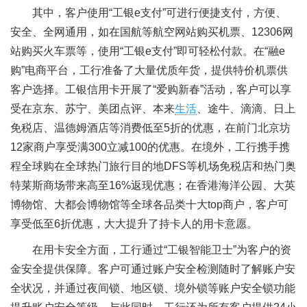
其中，客户使用“工银e支付”可进行便捷支付，方便、
安全、全网通用，如在国航等航空网站购买机票、12306网
站购买火车票等，使用“工银e支付”即可轻松付款。在“融e
购”电商平台，工行准备了大量优质年货，提供特价机票供
客户选择。工银信用卡开展了“爱购新春”活动，客户可以享
受在京东、苏宁、美团点评、本来
生活
、途牛、滴滴、日上
免税店、温德姆酒店等消费低至5折的优惠，在前门北京坊
12家商户享受满300立减100的优惠。在境外，工行携手携
程全球购在全球热门旅行目的地DFS等机场免税店和热门奥
特莱斯商场带来高至16%返现优惠；在香港海洋公园、大英
博物馆、大都会博物馆等全球各品类十大top商户，客户可
享受低至6折优惠，大大提升了持卡人的用卡意愿。
在用卡安全方面，工行通过“工银智能卫士”为客户的资
金安全提供保障。客户可通过账户安全检测随时了解账户安
全状况，并通过夜间锁、地区锁、境外锁等账户安全锁功能