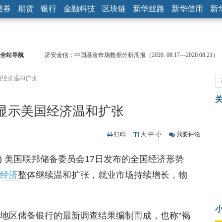
债券
期货
银行
金融科技
区块链
新华丝路
新华信用
新
全站导航
济安金信：中国基金市场数据分析周报（2020. 08.17—2020.08.21）
【见·闻】疫情下，新加坡旅游业步履维艰
国经济温和扩张
记者手记：疫情下的香港零售业如何浴火重生？
【见·闻】疫情下一家香港传统零售商的转型突围之旅
济安金信：中国基金市场数据分析周报（2020. 07.27—2020.07.31）
”显示美国经济温和扩张
【新华财经调查】同业存单、结构性存款玩起“跷跷板” 结构性失衡
在“隐秘的角落”
央行公开市场净投放300亿元 短端资金利率明显下行
打印
大
中
小
我要评论
基本面及股市双轮冲击 债市回调十年期债表现最弱
缘) 美国联邦储备委员会17日发布的全国经济形势
沥青期货连续两日涨逾3% 沪银及两粕涨势喜人
恒生聚源：北斗收官之星发射成功，全产业链解析
经济
整体继续温和扩张，就业市场持续增长，物
家地区储备银行的最新调查结果编制而成，也称“褐