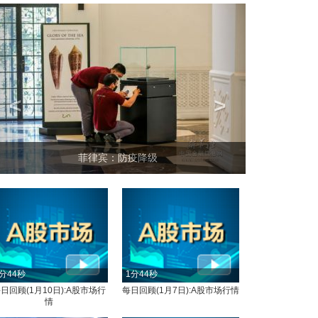
<
>
菲律宾：防疫降级
分44秒
1分44秒
日回顾(1月10日):A股市场行
每日回顾(1月7日):A股市场行情
情