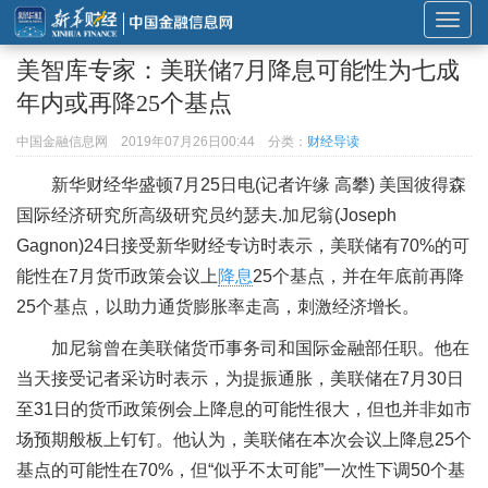
展
开
美智库专家：美联储7月降息可能性为七成
或
年内或再降25个基点
折
叠
中国金融信息网
2019年07月26日00:44
分类：
财经导读
导
新华财经华盛顿7月25日电(记者许缘 高攀) 美国彼得森
航
国际经济研究所高级研究员约瑟夫.加尼翁(Joseph
Gagnon)24日接受新华财经专访时表示，美联储有70%的可
能性在7月货币政策会议上
降息
25个基点，并在年底前再降
25个基点，以助力通货膨胀率走高，刺激经济增长。
加尼翁曾在美联储货币事务司和国际金融部任职。他在
当天接受记者采访时表示，为提振通胀，美联储在7月30日
至31日的货币政策例会上降息的可能性很大，但也并非如市
场预期般板上钉钉。他认为，美联储在本次会议上降息25个
基点的可能性在70%，但“似乎不太可能”一次性下调50个基