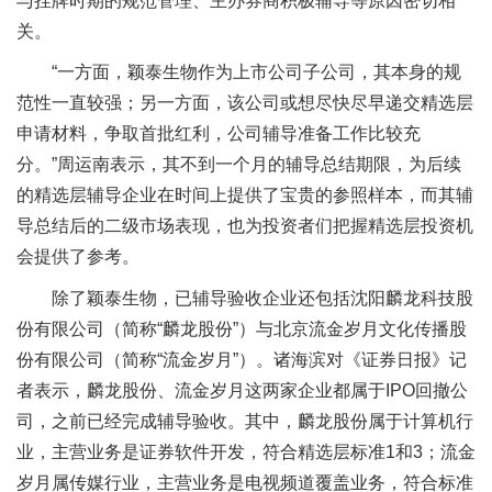
与挂牌时期的规范管理、主办券商积极辅导等原因密切相
关。
“一方面，颖泰生物作为上市公司子公司，其本身的规
范性一直较强；另一方面，该公司或想尽快尽早递交精选层
申请材料，争取首批红利，公司辅导准备工作比较充
分。”周运南表示，其不到一个月的辅导总结期限，为后续
的精选层辅导企业在时间上提供了宝贵的参照样本，而其辅
导总结后的二级市场表现，也为投资者们把握精选层投资机
会提供了参考。
除了颖泰生物，已辅导验收企业还包括沈阳麟龙科技股
份有限公司（简称“麟龙股份”）与北京流金岁月文化传播股
份有限公司（简称“流金岁月”）。诸海滨对《证券日报》记
者表示，麟龙股份、流金岁月这两家企业都属于IPO回撤公
司，之前已经完成辅导验收。其中，麟龙股份属于计算机行
业，主营业务是证券软件开发，符合精选层标准1和3；流金
岁月属传媒行业，主营业务是电视频道覆盖业务，符合标准