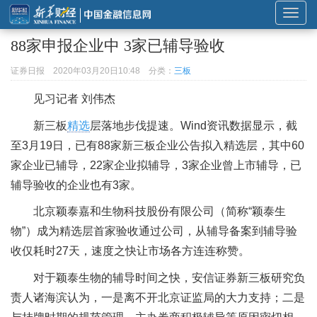
展
开
88家申报企业中 3家已辅导验收
或
折
证券日报
2020年03月20日10:48
分类：
三板
叠
见习记者 刘伟杰
导
航
新三板
精选
层落地步伐提速。Wind资讯数据显示，截
至3月19日，已有88家新三板企业公告拟入精选层，其中60
家企业已辅导，22家企业拟辅导，3家企业曾上市辅导，已
辅导验收的企业也有3家。
北京颖泰嘉和生物科技股份有限公司（简称“颖泰生
物”）成为精选层首家验收通过公司，从辅导备案到辅导验
收仅耗时27天，速度之快让市场各方连连称赞。
对于颖泰生物的辅导时间之快，安信证券新三板研究负
责人诸海滨认为，一是离不开北京证监局的大力支持；二是