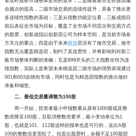
者实时观察市场整体走势的需求；二是随着集合竞价股票撮
合频次的提高，二级市场交易的连续性提升，具备了推出更
多连续性指数的基础；三是从指数功能定位看，三板成指目
前以表征全市场为目标，覆盖了全市场不同层次和交易方式
的股票，创新成指以创新层公司为样本空间，是当前市场各
方关注的重点；四是由于未来
精选
层没有了做市交易，做市
指数无法覆盖精选层，制约了其连贯性，并将影响到对新三
板市场整体判断的准确；五是899开头的三大指数全转为连
续指数，实际上是希望未来精选层二级市场的强势表现通过
001和003反映给市场，同时也是为精选层指数的推出做好
准备和铺垫。
二、最低交易量调整为100股
周一开始，投资者最小申报数量从原有1000股或其整
数倍降至100股，且取消整数倍要求，最小变动单位为1
股，也就是101、112股这样的报单也是可行的，这比A股
100的整数倍更宽松了。但卖出股票时，余额不足100股部