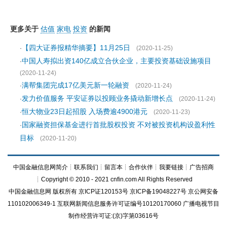
更多关于
估值
家电
投资
的新闻
【四大证券报精华摘要】11月25日
·
(2020-11-25)
中国人寿拟出资140亿成立合伙企业，主要投资基础设施项目
·
(2020-11-24)
满帮集团完成17亿美元新一轮融资
·
(2020-11-24)
发力价值服务 平安证券以投顾业务撬动新增长点
·
(2020-11-24)
恒大物业23日起招股 入场费逾4900港元
·
(2020-11-23)
国家融资担保基金进行首批股权投资 不对被投资机构设盈利性
·
目标
(2020-11-20)
中国金融信息网简介
┊
联系我们
┊
留言本
┊
合作伙伴
┊
我要链接
┊
广告招商
┊Copyright © 2010 - 2021 cnfin.com All Rights Reserved
中国金融信息网
版权所有
京ICP证120153号
京ICP备19048227号 京公网安备
110102006349-1 互联网新闻信息服务许可证编号10120170060
广播电视节目
制作经营许可证:(京)字第03616号