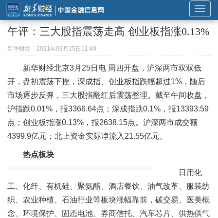
展
开
午评：三大股指震荡走高 创业板指涨0.13%
或
折
新华财经
2021年03月25日11:49
叠
新华财经北京3月25日电 周四开盘，沪深两市双双低
导
开，盘初震荡下挫，深成指、创业板指跌幅超过1%，随后
航
市场逐步反弹，三大股指翻红后震荡整理。截至午间收盘，
沪指跌0.01%，报3366.64点；深成指跌0.1%，报13393.59
点；创业板指涨0.13%，报2638.15点。沪深两市成交额
4399.9亿元；北上资金实际净流入21.55亿元。
热点板块
日用化
工、化纤、有机硅、聚氨酯、酒店餐饮、油气改革、服装纺
织、农业种植、石油行业等板块涨幅靠前，碳交易、医美概
念、环境保护、固态电池、券商信托、汽车芯片、供热供气