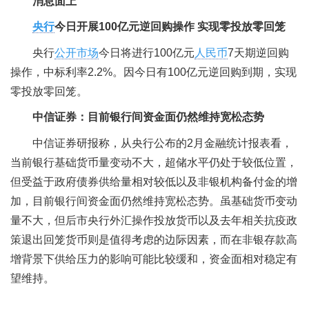
消息面上
央行
今日开展100亿元逆回购操作 实现零投放零回笼
央行
公开市场
今日将进行100亿元
人民币
7天期逆回购
操作，中标利率2.2%。因今日有100亿元逆回购到期，实现
零投放零回笼。
中信证券：目前银行间资金面仍然维持宽松态势
中信证券研报称，从央行公布的2月金融统计报表看，
当前银行基础货币量变动不大，超储水平仍处于较低位置，
但受益于政府债券供给量相对较低以及非银机构备付金的增
加，目前银行间资金面仍然维持宽松态势。虽基础货币变动
量不大，但后市央行外汇操作投放货币以及去年相关抗疫政
策退出回笼货币则是值得考虑的边际因素，而在非银存款高
增背景下供给压力的影响可能比较缓和，资金面相对稳定有
望维持。