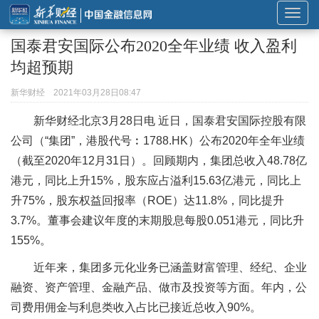
展
开
国泰君安国际公布2020全年业绩 收入盈利
或
均超预期
折
叠
新华财经
2021年03月28日08:47
导
新华财经北京3月28日电 近日，国泰君安国际控股有限
航
公司（“集团”，港股代号︰1788.HK）公布2020年全年业绩
（截至2020年12月31日）。回顾期内，集团总收入48.78亿
港元，同比上升15%，股东应占溢利15.63亿港元，同比上
升75%，股东权益回报率（ROE）达11.8%，同比提升
3.7%。董事会建议年度的末期股息每股0.051港元，同比升
155%。
近年来，集团多元化业务已涵盖财富管理、经纪、企业
融资、资产管理、金融产品、做市及投资等方面。年内，公
司费用佣金与利息类收入占比已接近总收入90%。