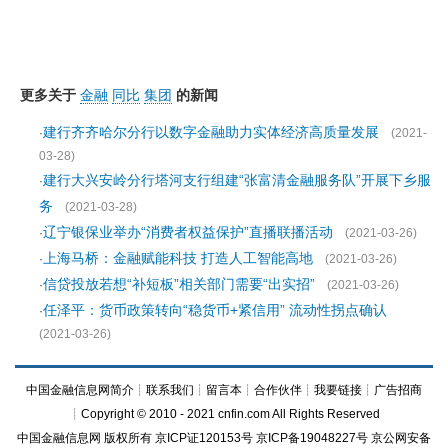
更多关于
金融
同比
集团
的新闻
建行齐齐哈尔分行以数字金融助力实体经济高质量发展
·
(2021-
03-28)
建行大兴安岭分行塔河支行组建“张富清金融服务队”开展下乡服
·
务
(2021-03-28)
辽宁银保业举办“消费者权益保护”直播联播活动
·
(2021-03-26)
上海马桥：金融赋能科技 打造人工智能高地
·
(2021-03-26)
信贷投放若想“补短板”相关部门需要“出实招”
·
(2021-03-26)
任泽平：货币政策转向“稳货币+紧信用” 流动性拐点确认
·
(2021-03-26)
中国金融信息网简介
┊
联系我们
┊
留言本
┊
合作伙伴
┊
我要链接
┊
广告招商
┊Copyright © 2010 - 2021 cnfin.com All Rights Reserved
中国金融信息网
版权所有
京ICP证120153号
京ICP备19048227号 京公网安备