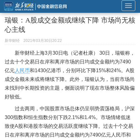
展
开
瑞银：A股成交金额或继续下降 市场尚无核
或
心主线
折
叠
新华财经
2021年03月30日20:22
导
新华财经上海3月30日电（记者杜康） 30日，瑞银称，
航
过去十个交易日在岸和离岸市场的日均成交金额约为7490
亿元
人民币
和1430亿港币，分别环比下降15%和24%。A股
成交金额未来或将继续下降。此外，瑞银认为，当前市场尚
未找到中长期投资的主题
，侧面说明了现在市场整体风险偏
好较低。
过去两周，中国股票市场总体仍呈弱势震荡格局，沪深
300指数和恒生指数分别下跌2.1%和1.4%。市场情绪低迷
致使A股和港股市场的交易活跃度继续下降。过去十个交易
日在岸和离岸市场的日均成交金额约为7490亿元人民币和