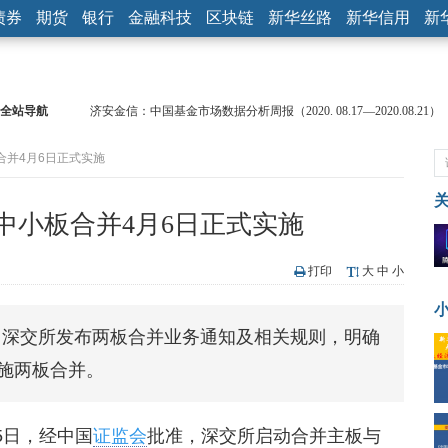
债券
期货
银行
金融科技
区块链
新华丝路
新华信用
新
全站导航
济安金信：中国基金市场数据分析周报（2020. 08.17—2020.08.21）
【见·闻】疫情下，新加坡旅游业步履维艰
合并4月6日正式实施
记者手记：疫情下的香港零售业如何浴火重生？
【见·闻】疫情下一家香港传统零售商的转型突围之旅
济安金信：中国基金市场数据分析周报（2020. 07.27—2020.07.31）
中小板合并4月6日正式实施
【新华财经调查】同业存单、结构性存款玩起“跷跷板” 结构性失衡
在“隐秘的角落”
央行公开市场净投放300亿元 短端资金利率明显下行
打印
大
中
小
基本面及股市双轮冲击 债市回调十年期债表现最弱
沥青期货连续两日涨逾3% 沪银及两粕涨势喜人
，深交所发布两板合并业务通知及相关规则，明确
恒生聚源：北斗收官之星发射成功，全产业链解析
施两板合并。
月5日，经中国
证监会
批准，深交所启动合并主板与