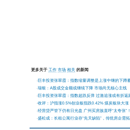
更多关于
工作
市场
相关
的新闻
巨丰投资张翠霞：指数缩量调整是上涨中继的下蹲
·
瑞银：A股成交金额或继续下降 市场尚无核心主线
·
巨丰投资张翠霞：指数超跌反弹 过激追涨或有折返
·
收评：沪指涨0.5%创业板指跌0.42% 煤炭板块大涨
·
经营贷严管下仍有日光盘 广州买房族直呼“太夸张”
·
盛松成：长租公寓行业存“先天缺陷”，传统房企需
·