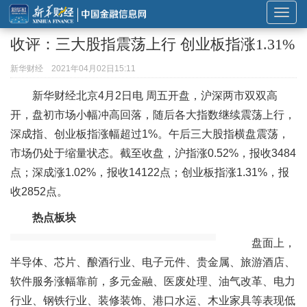
展
开
收评：三大股指震荡上行 创业板指涨1.31%
或
折
新华财经
2021年04月02日15:11
叠
新华财经北京4月2日电 周五开盘，沪深两市双双高
导
开，盘初市场小幅冲高回落，随后各大指数继续震荡上行，
航
深成指、创业板指涨幅超过1%。午后三大股指横盘震荡，
市场仍处于缩量状态。截至收盘，沪指涨0.52%，报收3484
点；深成涨1.02%，报收14122点；创业板指涨1.31%，报
收2852点。
热点板块
盘面上，
半导体、芯片、酿酒行业、电子元件、贵金属、旅游酒店、
软件服务涨幅靠前，多元金融、医废处理、油气改革、电力
行业、钢铁行业、装修装饰、港口水运、木业家具等表现低