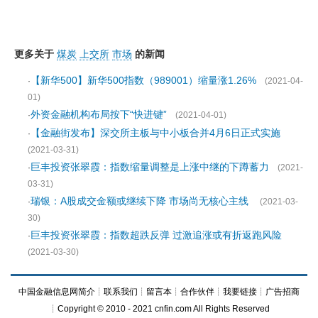
更多关于
煤炭
上交所
市场
的新闻
【新华500】新华500指数（989001）缩量涨1.26%
·
(2021-04-
01)
外资金融机构布局按下“快进键”
·
(2021-04-01)
【金融街发布】深交所主板与中小板合并4月6日正式实施
·
(2021-03-31)
巨丰投资张翠霞：指数缩量调整是上涨中继的下蹲蓄力
·
(2021-
03-31)
瑞银：A股成交金额或继续下降 市场尚无核心主线
·
(2021-03-
30)
巨丰投资张翠霞：指数超跌反弹 过激追涨或有折返跑风险
·
(2021-03-30)
中国金融信息网简介
┊
联系我们
┊
留言本
┊
合作伙伴
┊
我要链接
┊
广告招商
┊Copyright © 2010 - 2021 cnfin.com All Rights Reserved