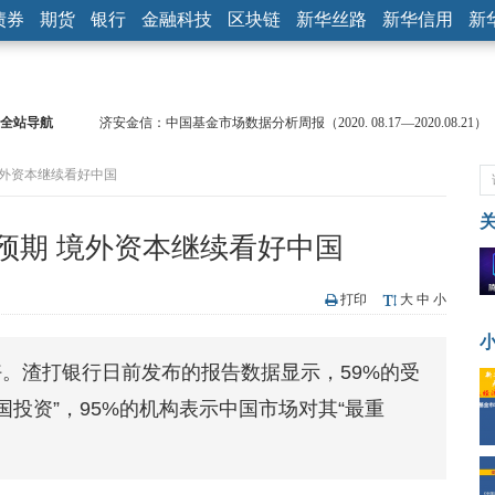
债券
期货
银行
金融科技
区块链
新华丝路
新华信用
新
全站导航
济安金信：中国基金市场数据分析周报（2020. 08.17—2020.08.21）
【见·闻】疫情下，新加坡旅游业步履维艰
境外资本继续看好中国
记者手记：疫情下的香港零售业如何浴火重生？
【见·闻】疫情下一家香港传统零售商的转型突围之旅
济安金信：中国基金市场数据分析周报（2020. 07.27—2020.07.31）
预期 境外资本继续看好中国
【新华财经调查】同业存单、结构性存款玩起“跷跷板” 结构性失衡
在“隐秘的角落”
央行公开市场净投放300亿元 短端资金利率明显下行
打印
大
中
小
基本面及股市双轮冲击 债市回调十年期债表现最弱
沥青期货连续两日涨逾3% 沪银及两粕涨势喜人
。渣打银行日前发布的报告数据显示，59%的受
恒生聚源：北斗收官之星发射成功，全产业链解析
国投资”，95%的机构表示中国市场对其“最重