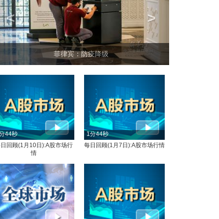
<
>
坐上
菲律宾：防疫降级
分44秒
1分44秒
日回顾(1月10日):A股市场行
每日回顾(1月7日):A股市场行情
情