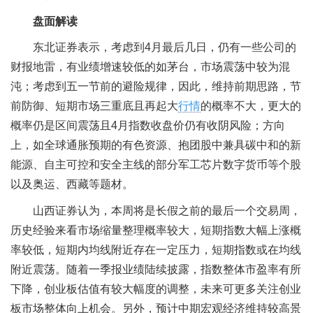
盘面解读
东北证券表示，考虑到4月最后几日，仍有一些公司的
财报地雷，有业绩增速较低的如茅台，市场震荡中较为混
沌；考虑到五一节前的避险规律，因此，维持前期思路，节
前防御、短期市场三重底且再起大
行情
的概率不大，更大的
概率仍是区间震荡且4月指数收盘价仍有收阴风险；方向
上，如全球通胀预期的有色资源、抱团股中兼具碳中和的新
能源、自主可控和安全主线的部分军工芯片数字货币等个股
以及奥运、西藏等题材。
山西证券认为，本周将是长假之前的最后一个交易周，
历史经验来看市场缩量整理概率较大，短期指数大幅上涨概
率较低，短期内均线附近存在一定压力，短期指数或在均线
附近震荡。随着一季报业绩陆续披露，指数整体市盈率有所
下降，创业板估值有较大幅度的调整，未来可更多关注创业
板市场整体向上机会。另外，预计中期宏观经济维持较高景