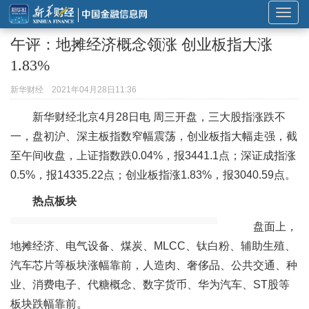
展
开
午评：地摊经济概念领涨 创业板指大涨
或
1.83%
折
叠
新华财经
2021年04月28日11:36
导
新华财经北京4月28日电 周三开盘，三大股指涨跌不
航
一，盘初沪、深主板指数窄幅震荡，创业板指大幅走强，截
至午间收盘，上证指数跌0.04%，报3441.1点；深证成指涨
0.5%，报14335.22点；创业板指涨1.83%，报3040.59点。
热点板块
盘面上，
地摊经济、电气设备、煤炭、MLCC、钛白粉、辅助生殖、
汽车芯片等板块涨幅靠前，人造肉、奢侈品、公共交通、种
业、消费电子、代糖概念、数字货币、华为汽车、ST股等
板块跌幅靠前。