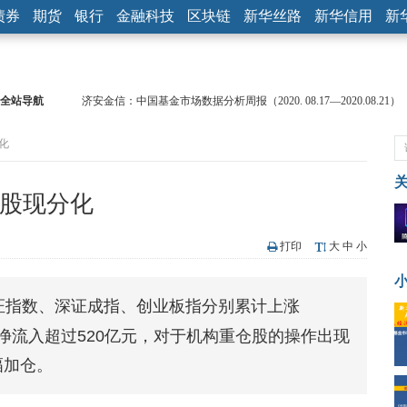
债券
期货
银行
金融科技
区块链
新华丝路
新华信用
新
全站导航
济安金信：中国基金市场数据分析周报（2020. 08.17—2020.08.21）
【见·闻】疫情下，新加坡旅游业步履维艰
化
记者手记：疫情下的香港零售业如何浴火重生？
【见·闻】疫情下一家香港传统零售商的转型突围之旅
济安金信：中国基金市场数据分析周报（2020. 07.27—2020.07.31）
仓股现分化
【新华财经调查】同业存单、结构性存款玩起“跷跷板” 结构性失衡
在“隐秘的角落”
央行公开市场净投放300亿元 短端资金利率明显下行
打印
大
中
小
基本面及股市双轮冲击 债市回调十年期债表现最弱
沥青期货连续两日涨逾3% 沪银及两粕涨势喜人
证指数、深证成指、创业板指分别累计上涨
恒生聚源：北斗收官之星发射成功，全产业链解析
金月度净流入超过520亿元，对于机构重仓股的操作出现
幅加仓。