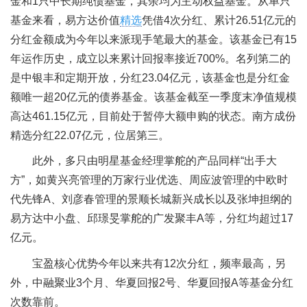
金和1只中长期纯债基金，其余均为主动权益基金。从单只
基金来看，易方达价值
精选
凭借4次分红、累计26.51亿元的
分红金额成为今年以来派现手笔最大的基金。该基金已有15
年运作历史，成立以来累计回报率接近700%。名列第二的
是中银丰和定期开放，分红23.04亿元，该基金也是分红金
额唯一超20亿元的债券基金。该基金截至一季度末净值规模
高达461.15亿元，目前处于暂停大额申购的状态。南方成份
精选分红22.07亿元，位居第三。
此外，多只由明星基金经理掌舵的产品同样“出手大
方”，如黄兴亮管理的万家行业优选、周应波管理的中欧时
代先锋A、刘彦春管理的景顺长城新兴成长以及张坤担纲的
易方达中小盘、邱璟旻掌舵的广发聚丰A等，分红均超过17
亿元。
宝盈核心优势今年以来共有12次分红，频率最高，另
外，中融聚业3个月、华夏回报2号、华夏回报A等基金分红
次数靠前。