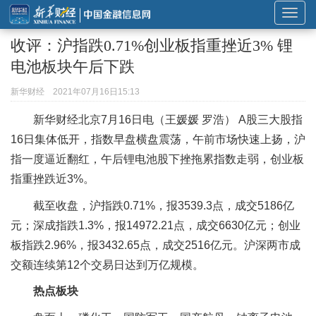
展
开
收评：沪指跌0.71%创业板指重挫近3% 锂
或
电池板块午后下跌
折
叠
新华财经
2021年07月16日15:13
导
新华财经北京7月16日电（王媛媛 罗浩） A股三大股指
航
16日集体低开，指数早盘横盘震荡，午前市场快速上扬，沪
指一度逼近翻红，午后锂电池股下挫拖累指数走弱，创业板
指重挫跌近3%。
截至收盘，沪指跌0.71%，报3539.3点，成交5186亿
元；深成指跌1.3%，报14972.21点，成交6630亿元；创业
板指跌2.96%，报3432.65点，成交2516亿元。沪深两市成
交额连续第12个交易日达到万亿规模。
热点板块