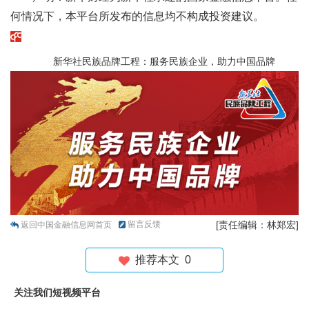
何情况下，本平台所发布的信息均不构成投资建议。
新华社民族品牌工程：服务民族企业，助力中国品牌
留言反馈
[责任编辑：林郑宏]
返回中国金融信息网首页
推荐本文
0
关注我们短视频平台