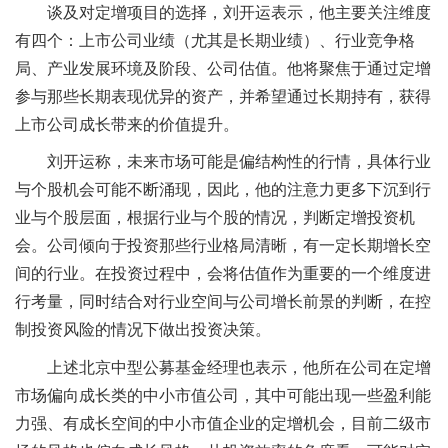
谈及对定增项目的选择，刘开运表示，他主要关注维度
有四个：上市公司业绩（尤其是长期业绩）、行业竞争格
局、产业发展环境及阶段、公司估值。他将聚焦于通过定增
参与那些长期表现优异的资产，并希望通过长期持有，获得
上市公司成长带来的价值提升。
刘开运称，未来市场可能是偏结构性的行情，具体行业
与个股机会可能不断涌现，因此，他的注意力更多下沉到行
业与个股层面，根据行业与个股的情况，判断定增投资机
会。公司倾向于投资那些行业格局清晰，有一定长期增长空
间的行业。在投资过程中，会将估值作为重要的一个维度进
行考量，同时结合对行业空间与公司增长前景的判断，在控
制投资风险的情况下做出投资决策。
上述北京中型公募基金经理也表示，他所在公司在定增
市场偏向成长类的中小市值公司，其中可能出现一些盈利能
力强、有成长空间的中小市值企业的定增机会，目前二级市