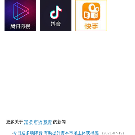
更多关于
定增
市场
投资
的新闻
今日迎多项降费 有助提升资本市场主体获得感
·
(2021-07-19)