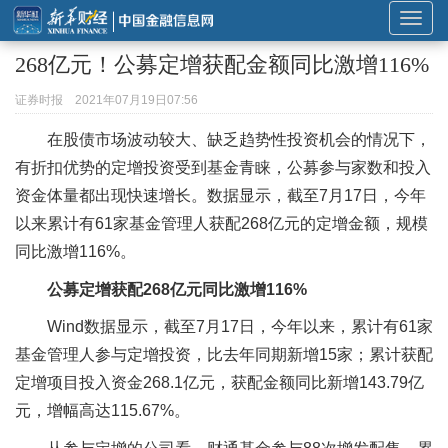
展
开
268亿元！公募定增获配金额同比激增116%
或
折
证券时报
2021年07月19日07:56
叠
在股债市场波动较大、缺乏趋势性投资机会的情况下，
导
有折扣优势的定增投资受到基金青睐，公募参与家数和投入
航
资金体量都出现快速增长。数据显示，截至7月17日，今年
以来累计有61家基金管理人获配268亿元的定增金额，规模
同比激增116%。
公募定增获配268亿元
同比激增116%
Wind数据显示，截至7月17日，今年以来，累计有61家
基金管理人参与定增投资，比去年同期新增15家；累计获配
定增项目投入资金268.1亿元，获配金额同比新增143.79亿
元，增幅高达115.67%。