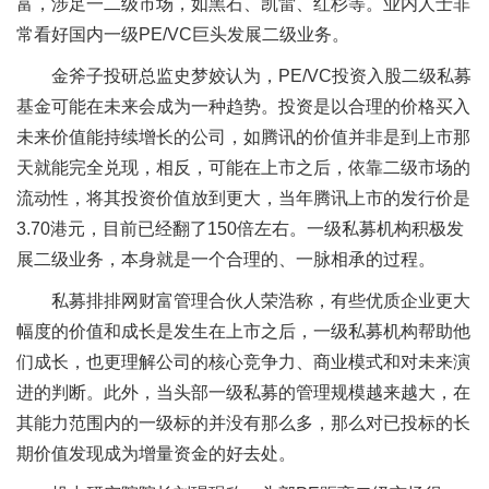
富，涉足一二级市场，如黑石、凯雷、红杉等。业内人士非
常看好国内一级PE/VC巨头发展二级业务。
金斧子投研总监史梦姣认为，PE/VC投资入股二级私募
基金可能在未来会成为一种趋势。投资是以合理的价格买入
未来价值能持续增长的公司，如腾讯的价值并非是到上市那
天就能完全兑现，相反，可能在上市之后，依靠二级市场的
流动性，将其投资价值放到更大，当年腾讯上市的发行价是
3.70港元，目前已经翻了150倍左右。一级私募机构积极发
展二级业务，本身就是一个合理的、一脉相承的过程。
私募排排网财富管理合伙人荣浩称，有些优质企业更大
幅度的价值和成长是发生在上市之后，一级私募机构帮助他
们成长，也更理解公司的核心竞争力、商业模式和对未来演
进的判断。此外，当头部一级私募的管理规模越来越大，在
其能力范围内的一级标的并没有那么多，那么对已投标的长
期价值发现成为增量资金的好去处。