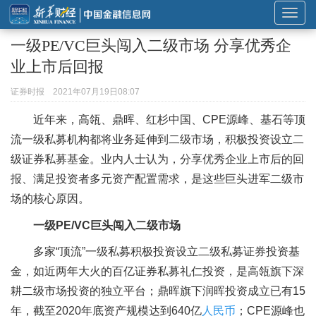
展
开
一级PE/VC巨头闯入二级市场 分享优秀企
或
业上市后回报
折
叠
证券时报
2021年07月19日08:07
导
近年来，高瓴、鼎晖、红杉中国、CPE源峰、基石等顶
航
流一级私募机构都将业务延伸到二级市场，积极投资设立二
级证券私募基金。业内人士认为，分享优秀企业上市后的回
报、满足投资者多元资产配置需求，是这些巨头进军二级市
场的核心原因。
一级PE/VC巨头
闯入二级市场
多家“顶流”一级私募积极投资设立二级私募证券投资基
金，如近两年大火的百亿证券私募礼仁投资，是高瓴旗下深
耕二级市场投资的独立平台；鼎晖旗下润晖投资成立已有15
年，截至2020年底资产规模达到640亿
人民币
；CPE源峰也