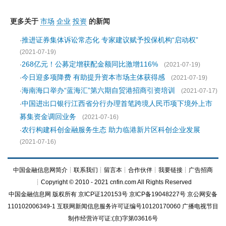
更多关于
市场
企业
投资
的新闻
推进证券集体诉讼常态化 专家建议赋予投保机构“启动权”
·
(2021-07-19)
268亿元！公募定增获配金额同比激增116%
·
(2021-07-19)
今日迎多项降费 有助提升资本市场主体获得感
·
(2021-07-19)
海南海口举办“蓝海汇”第六期自贸港招商引资培训
·
(2021-07-17)
中国进出口银行江西省分行办理首笔跨境人民币项下境外上市
·
募集资金调回业务
(2021-07-16)
农行构建科创金融服务生态 助力临港新片区科创企业发展
·
(2021-07-16)
中国金融信息网简介
┊
联系我们
┊
留言本
┊
合作伙伴
┊
我要链接
┊
广告招商
┊Copyright © 2010 - 2021 cnfin.com All Rights Reserved
中国金融信息网
版权所有
京ICP证120153号
京ICP备19048227号 京公网安备
110102006349-1 互联网新闻信息服务许可证编号10120170060
广播电视节目
制作经营许可证:(京)字第03616号