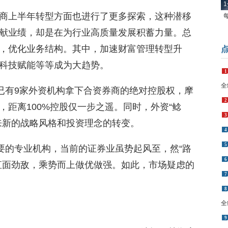
1
商上半年转型方面也进行了更多探索，这种潜移
献业绩，却是在为行业高质量发展积蓄力量。总
，优化业务结构。其中，加速财富管理转型升
科技赋能等等成为大趋势。
1
全
。已有9家外资机构拿下合资券商的绝对控股权，摩
2
，距离100%控股仅一步之遥。同时，外资“鲶
3
来新的战略风格和投资理念的转变。
4
5
重要的专业机构，当前的证券业虽势起风至，然“路
6
直面劲敌，乘势而上做优做强。如此，市场疑虑的
7
8
全
9