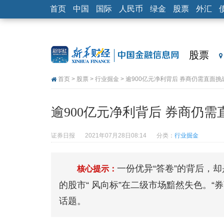
首页
中国
国际
人民币
绿金
股票
外汇
股票
首页
>
股票
>
行业掘金
> 逾900亿元净利背后 券商仍需直面挑
逾900亿元净利背后 券商仍需
证券日报
2021年07月28日08:14
分类：
行业掘金
一份优异“答卷”的背后，
核心提示：
的股市“ 风向标”在二级市场黯然失色。
话题。