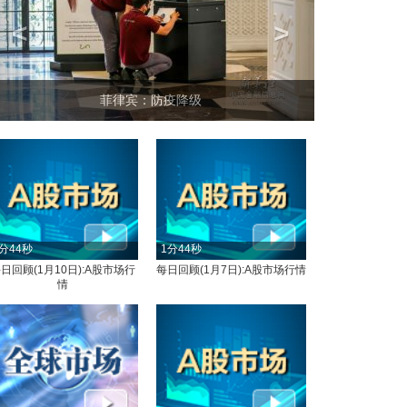
<
>
菲律宾：防疫降级
分44秒
1分44秒
日回顾(1月10日):A股市场行
每日回顾(1月7日):A股市场行情
情