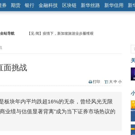
债券
期货
银行
金融科技
区块链
新华丝路
新华信用
新
全站导航
【见·闻】疫情下，新加坡旅游业步履维艰
记者手记：疫情下的香港零售业如何浴火重生？
战
【见·闻】疫情下一家香港传统零售商的转型突围之旅
济安金信：中国基金市场数据分析周报（2020. 07.27—2020.07.31）
【新华财经调查】同业存单、结构性存款玩起“跷跷板” 结构性失衡
直面挑战
在“隐秘的角落”
央行公开市场净投放300亿元 短端资金利率明显下行
基本面及股市双轮冲击 债市回调十年期债表现最弱
打印
大
中
小
沥青期货连续两日涨逾3% 沪银及两粕涨势喜人
恒生聚源：北斗收官之星发射成功，全产业链解析
却是板块年内平均跌超16%的无奈，曾经风光无限
济安金信：中国基金市场数据分析周报（2020. 08.17—2020.08.21）
“券商业绩与估值显著背离”成为当下证券市场热议的