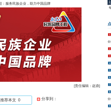
1
程：服务民族企业，助力中国品牌
1
全
2
3
4
5
6
7
[责任编辑：赵鼎]
8
分享到：
全
推荐本文
0
9