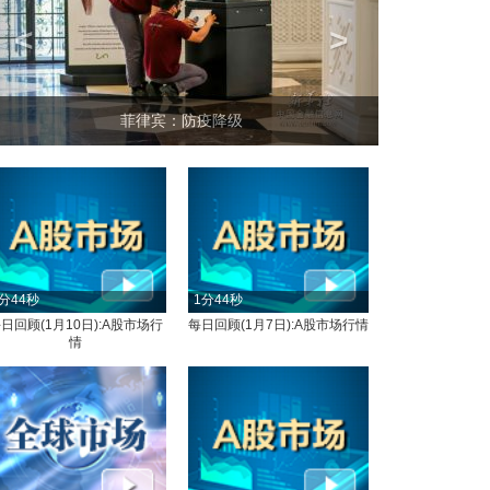
<
>
菲律宾：防疫降级
分44秒
1分44秒
日回顾(1月10日):A股市场行
每日回顾(1月7日):A股市场行情
情