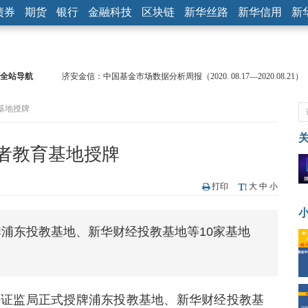
债券
期货
银行
金融科技
区块链
新华丝路
新华信用
新
全站导航
济安金信：中国基金市场数据分析周报（2020. 08.17—2020.08.21）
【见·闻】疫情下，新加坡旅游业步履维艰
基地授牌
记者手记：疫情下的香港零售业如何浴火重生？
【见·闻】疫情下一家香港传统零售商的转型突围之旅
济安金信：中国基金市场数据分析周报（2020. 07.27—2020.07.31）
者教育基地授牌
【新华财经调查】同业存单、结构性存款玩起“跷跷板” 结构性失衡
在“隐秘的角落”
央行公开市场净投放300亿元 短端资金利率明显下行
打印
大
中
小
基本面及股市双轮冲击 债市回调十年期债表现最弱
沥青期货连续两日涨逾3% 沪银及两粕涨势喜人
浦东投教基地、新华财经投教基地等10家基地
恒生聚源：北斗收官之星发射成功，全产业链解析
上海证监局正式授牌浦东投教基地、新华财经投教基