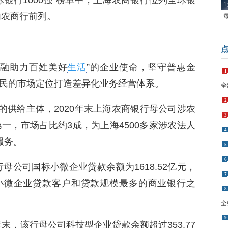
全球银行1000强”榜单中，上海农商银行位列全球银
1
内农商行前列。
金融助力百姓美好
生活
”的企业使命，坚守普惠金
1
民的市场定位打造差异化业务经营体系。
全
2
的供给主体，2020年末上海农商银行母公司涉农
3
第一，市场占比约3成，为上海4500多家涉农法人
4
服务。
5
6
母公司国标小微企业贷款余额为1618.52亿元，
7
标小微企业贷款客户和贷款规模最多的商业银行之
8
全
9
末，该行母公司科技型企业贷款余额超过353.77