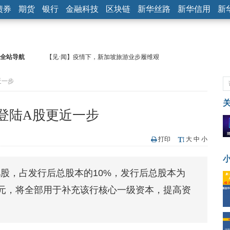
债券
期货
银行
金融科技
区块链
新华丝路
新华信用
新
全站导航
【见·闻】疫情下，新加坡旅游业步履维艰
记者手记：疫情下的香港零售业如何浴火重生？
近一步
【见·闻】疫情下一家香港传统零售商的转型突围之旅
济安金信：中国基金市场数据分析周报（2020. 07.27—2020.07.31）
【新华财经调查】同业存单、结构性存款玩起“跷跷板” 结构性失衡
登陆A股更近一步
在“隐秘的角落”
央行公开市场净投放300亿元 短端资金利率明显下行
基本面及股市双轮冲击 债市回调十年期债表现最弱
打印
大
中
小
沥青期货连续两日涨逾3% 沪银及两粕涨势喜人
恒生聚源：北斗收官之星发射成功，全产业链解析
亿股，占发行后总股本的10%，发行后总股本为
济安金信：中国基金市场数据分析周报（2020. 08.17—2020.08.21）
29亿元，将全部用于补充该行核心一级资本，提高资