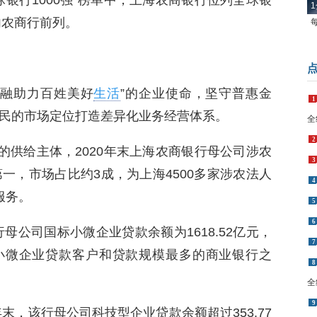
全球银行1000强”榜单中，上海农商银行位列全球银
1
内农商行前列。
金融助力百姓美好
生活
”的企业使命，坚守普惠金
1
民的市场定位打造差异化业务经营体系。
全
2
的供给主体，2020年末上海农商银行母公司涉农
3
第一，市场占比约3成，为上海4500多家涉农法人
4
服务。
5
6
母公司国标小微企业贷款余额为1618.52亿元，
7
标小微企业贷款客户和贷款规模最多的商业银行之
8
全
9
末，该行母公司科技型企业贷款余额超过353.77