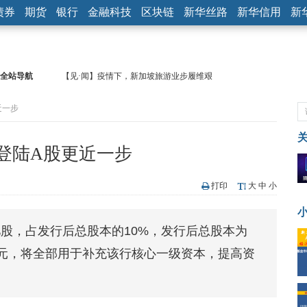
债券
期货
银行
金融科技
区块链
新华丝路
新华信用
新
全站导航
【见·闻】疫情下，新加坡旅游业步履维艰
记者手记：疫情下的香港零售业如何浴火重生？
近一步
【见·闻】疫情下一家香港传统零售商的转型突围之旅
济安金信：中国基金市场数据分析周报（2020. 07.27—2020.07.31）
【新华财经调查】同业存单、结构性存款玩起“跷跷板” 结构性失衡
登陆A股更近一步
在“隐秘的角落”
央行公开市场净投放300亿元 短端资金利率明显下行
基本面及股市双轮冲击 债市回调十年期债表现最弱
打印
大
中
小
沥青期货连续两日涨逾3% 沪银及两粕涨势喜人
恒生聚源：北斗收官之星发射成功，全产业链解析
亿股，占发行后总股本的10%，发行后总股本为
济安金信：中国基金市场数据分析周报（2020. 08.17—2020.08.21）
29亿元，将全部用于补充该行核心一级资本，提高资