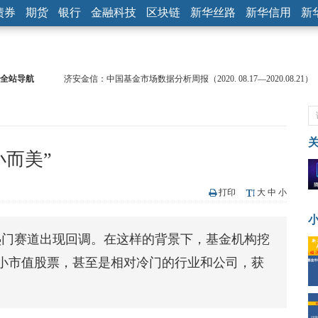
债券
期货
银行
金融科技
区块链
新华丝路
新华信用
新
全站导航
济安金信：中国基金市场数据分析周报（2020. 08.17—2020.08.21）
【见·闻】疫情下，新加坡旅游业步履维艰
记者手记：疫情下的香港零售业如何浴火重生？
【见·闻】疫情下一家香港传统零售商的转型突围之旅
济安金信：中国基金市场数据分析周报（2020. 07.27—2020.07.31）
小而美”
【新华财经调查】同业存单、结构性存款玩起“跷跷板” 结构性失衡
在“隐秘的角落”
央行公开市场净投放300亿元 短端资金利率明显下行
打印
大
中
小
基本面及股市双轮冲击 债市回调十年期债表现最弱
沥青期货连续两日涨逾3% 沪银及两粕涨势喜人
热门赛道出现回调。在这样的背景下，基金机构挖
恒生聚源：北斗收官之星发射成功，全产业链解析
小市值股票，甚至是相对冷门的行业和公司，获