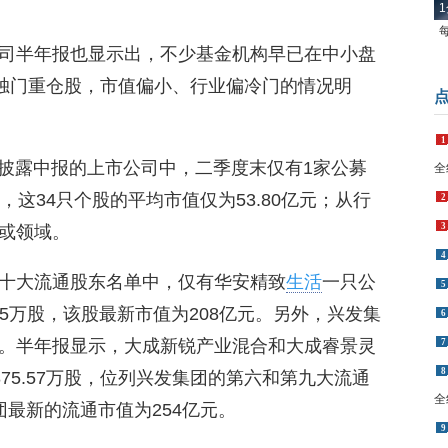
1
司半年报也显示出，不少基金机构早已在中小盘
金独门重仓股，市值偏小、行业偏冷门的情况明
1
在已披露中报的上市公司中，二季度末仅有1家公募
全
这34只个股的平均市值仅为53.80亿元；从行
2
3
或领域。
4
十大流通股东名单中，仅有华安精致
生活
一只公
5
15万股，该股最新市值为208亿元。另外，兴发集
6
。半年报显示，大成新锐产业混合和大成睿景灵
7
8
875.57万股，位列兴发集团的第六和第九大流通
全
最新的流通市值为254亿元。
9