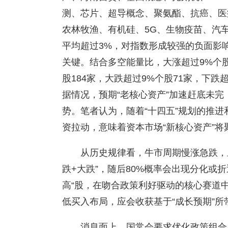
测、芯片、超导概念、聚氨酯、抗癌、医
农林牧渔、有机硅、5G、生物疫苗、汽
平均超过3%，对指数形成较强的负面影
关键。结合多空能量比，大涨超过9%个股
股184家，大跌超过9%个股71家，下跌超
据情况，预期“老核心资产”加速赶底未
势。笔者认为，随着“十四五”规划的推进
资拉动，意味着资本市场“新核心资产”
从历史规律看，牛市周期慢涨急跌，
跌+大跌”，随后80%概率会出现分化或折
高“股，在吻合政策利好驱动的核心赛道中
低买入布局，应会收获基于“成长预期”所
消息面上，国常会要求优化政策组合