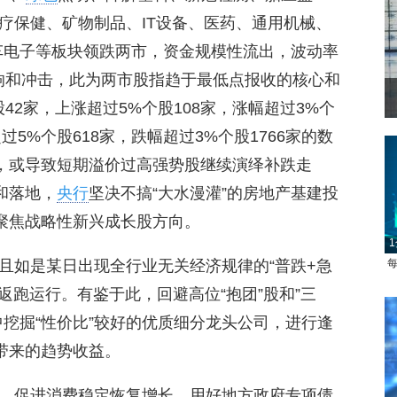
疗保健、矿物制品、IT设备、医药、通用机械、
车电子等板块领跌两市，资金规模性流出，波动率
响和冲击，此为两市股指趋于最低点报收的核心和
42家，上涨超过5%个股108家，涨幅超过3%个
过5%个股618家，跌幅超过3%个股1766家的数
完，或导致短期溢价过高强势股继续演绎补跌走
和落地，
央行
坚决不搞“大水漫灌”的房地产基建投
1
将聚焦战略性新兴成长股方向。
每
且如是某日出现全行业无关经济规律的“普跌+急
返跑运行。有鉴于此，回避高位“抱团”股和”三
挖掘“性价比”较好的优质细分龙头公司，进行逢
带来的趋势收益。
1
，促进消费稳定恢复增长，用好地方政府专项债