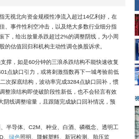
股指无视北向资金规模性净流入超过14亿利好，在
佳、事件性利空冲击，以及绝大多数行业细分指
共振下，给出放量杀跌超过2%的调整阴线，为小周
股的估值回归和机构主动性调仓换股诉求。
强支撑，如是60分钟的三浪杀跌结构不能快速收复
3401点缺口引力，或将刺激指数再下一城考验前低
二次探底结构，波动率完成3284点缺口回补，惯
调整浪结构即使破阶段性新低，也不会轻言有效
数大阴线调整缩量，且跟随完成缺口回补情况，预
。
酒、半导体、C2M、种业、白酒、磷概念、透明工
D、
绿色
照明、降解塑料、新冠检测、胎压监