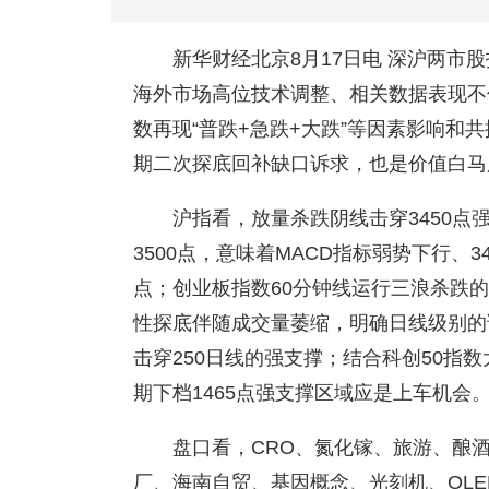
新华财经北京8月17日电 深沪两市
海外市场高位技术调整、相关数据表现不
数再现“普跌+急跌+大跌”等因素影响和
期二次探底回补缺口诉求，也是价值白马
沪指看，放量杀跌阴线击穿3450点
3500点，意味着MACD指标弱势下行、
点；创业板指数60分钟线运行三浪杀跌的
性探底伴随成交量萎缩，明确日线级别的
击穿250日线的强支撑；结合科创50指
期下档1465点强支撑区域应是上车机会
盘口看，CRO、氮化镓、旅游、酿
厂、海南自贸、基因概念、光刻机、OLE