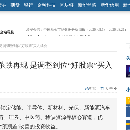
债券
期货
银行
金融科技
区块链
新华丝路
新华信用
新
全站导航
【见·闻】疫情下，新加坡旅游业步履维艰
记者手记：疫情下的香港零售业如何浴火重生？
 是调整到位“好股票”买入机会
【见·闻】疫情下一家香港传统零售商的转型突围之旅
济安金信：中国基金市场数据分析周报（2020. 07.27—2020.07.31）
【新华财经调查】同业存单、结构性存款玩起“跷跷板” 结构性失衡
跌再现 是调整到位“好股票”买入
在“隐秘的角落”
央行公开市场净投放300亿元 短端资金利率明显下行
基本面及股市双轮冲击 债市回调十年期债表现最弱
沥青期货连续两日涨逾3% 沪银及两粕涨势喜人
打印
大
中
小
恒生聚源：北斗收官之星发射成功，全产业链解析
济安金信：中国基金市场数据分析周报（2020. 08.17—2020.08.21）
续锁定储能、半导体、新材料、光伏、新能源汽车
苗、证券、中医药、稀缺资源等核心赛道，优
于“预期差”改善的投资收益。