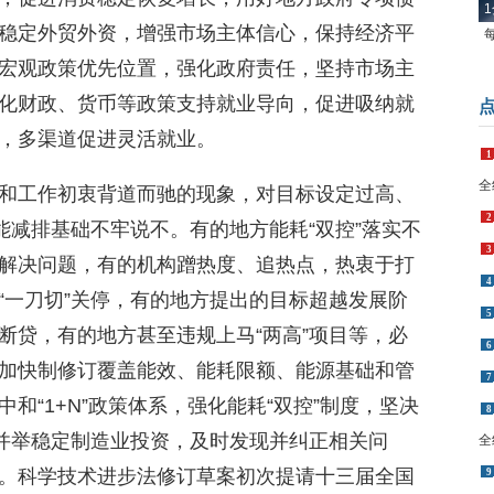
稳定外贸外资，增强市场主体信心，保持经济平
宏观政策优先位置，强化政府责任，坚持市场主
化财政、货币等政策支持就业导向，促进吸纳就
1
，多渠道促进灵活就业。
全
2
和工作初衷背道而驰的现象，对目标设定过高、
3
能减排基础不牢说不。有的地方能耗“双控”落实不
4
解决问题，有的机构蹭热度、追热点，热衷于打
5
“一刀切”关停，有的地方提出的目标超越发展阶
6
断贷，有的地方甚至违规上马“两高”项目等，必
7
加快制修订覆盖能效、能耗限额、能源基础和管
8
全
和“1+N”政策体系，强化能耗“双控”制度，坚决
9
措并举稳定制造业投资，及时发现并纠正相关问
。科学技术进步法修订草案初次提请十三届全国