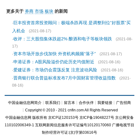
更多关于
券商
市场
板块
的新闻
巨丰投资首席投资顾问：极端杀跌再现 是调整到位“好股票”买
·
入机会
(2021-08-17)
收评：三大股指集体跌超2% 酿酒和电子等板块领跌
·
(2021-08-
17)
资本市场开放步伐加快 外资机构频频“落子”
·
(2021-08-17)
申港证券：A股风险溢价仍处历史均值附近
·
(2021-08-16)
爱建证券：市场仍会震荡反复 注意波动风险
·
(2021-08-16)
晋商银行联合普益标准发布7月中国财富管理收益指数
·
(2021-
08-16)
中国金融信息网简介
┊
联系我们
┊
留言本
┊
合作伙伴
┊
我要链接
┊
广告招商
┊Copyright © 2010 - 2021 cnfin.com All Rights Reserved
中国金融信息网
版权所有
京ICP证120153号
京ICP备19048227号 京公网安备
110102006349-1 互联网新闻信息服务许可证编号10120170060
广播电视节目
制作经营许可证:(京)字第03616号