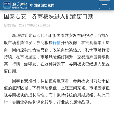
展
开
国泰君安：券商板块进入配置窗口期
或
折
新华财经
2021年08月17日20:09
叠
新华财经北京8月17日电 国泰君安发布研报称，当前A
导
股市场蓄势待发，券商板块
行情
开始发酵。在宏观基本面层
航
面，国内流动性合理充裕，政策面松紧适度，利于市场行情
持续。在市场层面，市场风险偏好回升，交易活跃度持续提
高，行情一触即发。在这种背景下，券商板块已经进入配置
窗口期。
国泰君安指出，从估值角度来看，券商板块目前处于估
值的底部区域，下行风险极低，上涨空间充裕。市场应该正
视券商板块的成长属性，而非秉持传统的周期思维。与此同
时，券商业务结构深化转型，行业成长属性凸显。