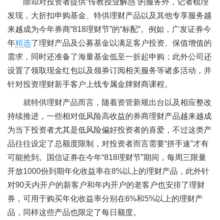
除却对投资者提供“传教授业解惑”的服务外，记者梳理
发现，大折扣申购基金、特供理财产品以及其他专享服务越
来越成为今年券商“818理财节”的“标配”。例如，广发证券今
年
精选
了理财产品及公募基金以满足客户投资、保值增值的
需求，同时还准备了海量基金低至一折起申购；此外公司还
设置了领取现金红包以及领券订阅相关服务等诸多活动，并
针对投资理财新手客户上线专属金牌财商课程。
就特供理财产品而言，随着资管新规出台以及相应整改
持续推进，一些相对低风险高收益的券商理财产品越来越成
为当下投资者尤其是低风险偏好投资者的喜爱，不过这类产
品往往设定了总额度限制，对投资者而言需要“拼手速”才有
可能抢到。国信证券在今年“818理财节”期间，每周三限量
开放1000份到期年化收益率在8%以上的理财产品，此外针
对90天内开户的新客户和年内开户的老客户也安排了理财
券，可用于购买年化收益率分别在6%和5%以上的理财产
品，同样这些产品也限定了每日额度。