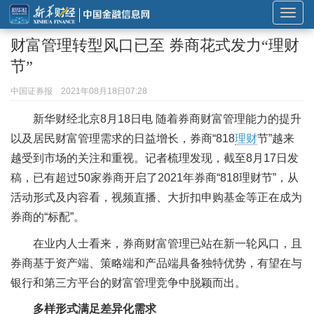
展
开
财富管理转型风口已至 券商花式发力“理财
或
节”
折
叠
中国证券报
2021年08月18日07:28
导
新华财经北京8月18日电 随着券商财富管理能力的提升
航
以及居民财富管理需求的日益增长，券商“818
理财
节”越来
越受到市场的关注和重视。记者梳理发现，截至8月17日发
稿，已有超过50家券商开启了2021年券商“818理财节”，从
活动形式及内容看，视频直播、大折扣申购基金等正在成为
券商的“标配”。
在业内人士看来，券商财富管理已站在新一轮风口，且
券商基于资产端、策略端和产品端具备独特优势，有望在与
银行和第三方平台的财富管理竞争中脱颖而出。
多样形式满足差异化需求