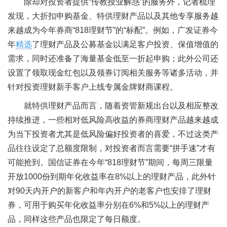
除却对投资者提供“传教授业解惑”的服务外，记者梳理
发现，大折扣申购基金、特供理财产品以及其他专享服务越
来越成为今年券商“818理财节”的“标配”。例如，广发证券今
年
精选
了理财产品及公募基金以满足客户投资、保值增值的
需求，同时还准备了海量基金低至一折起申购；此外公司还
设置了领取现金红包以及领券订阅相关服务等诸多活动，并
针对投资理财新手客户上线专属金牌财商课程。
就特供理财产品而言，随着资管新规出台以及相应整改
持续推进，一些相对低风险高收益的券商理财产品越来越成
为当下投资者尤其是低风险偏好投资者的喜爱，不过这类产
品往往设定了总额度限制，对投资者而言需要“拼手速”才有
可能抢到。国信证券在今年“818理财节”期间，每周三限量
开放1000份到期年化收益率在8%以上的理财产品，此外针
对90天内开户的新客户和年内开户的老客户也安排了理财
券，可用于购买年化收益率分别在6%和5%以上的理财产
品，同样这些产品也限定了每日额度。