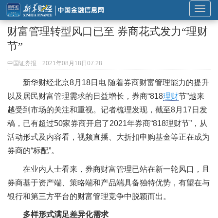
展
开
财富管理转型风口已至 券商花式发力“理财
或
节”
折
叠
中国证券报
2021年08月18日07:28
导
新华财经北京8月18日电 随着券商财富管理能力的提升
航
以及居民财富管理需求的日益增长，券商“818
理财
节”越来
越受到市场的关注和重视。记者梳理发现，截至8月17日发
稿，已有超过50家券商开启了2021年券商“818理财节”，从
活动形式及内容看，视频直播、大折扣申购基金等正在成为
券商的“标配”。
在业内人士看来，券商财富管理已站在新一轮风口，且
券商基于资产端、策略端和产品端具备独特优势，有望在与
银行和第三方平台的财富管理竞争中脱颖而出。
多样形式满足差异化需求