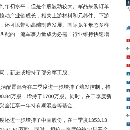
1
到年初水平，但是个股波动较大。军品采购订单
拉动产业链成长，相关上游材料和元器件、下游
，还可以带动高端制造发展。国际竞争形态多样
匹配的一流军事力量成为必需，行业维持快速增
1
全
2
3
局，新进或增持了部分军工股。
4
5
全灵活配置混合在二季度进一步增持了航发控制，持
6
00.84万股，增持了1700万股。同时，在二季度新
7
兴全汇享一年持有期混合等基金。
8
全
还进一步增持了中直股份，在一季度1353.13
9
1531.80万股。同时，相较一季度的被10只基金