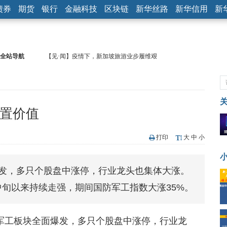
债券
期货
银行
金融科技
区块链
新华丝路
新华信用
新
全站导航
【见·闻】疫情下，新加坡旅游业步履维艰
记者手记：疫情下的香港零售业如何浴火重生？
【见·闻】疫情下一家香港传统零售商的转型突围之旅
济安金信：中国基金市场数据分析周报（2020. 07.27—2020.07.31）
【新华财经调查】同业存单、结构性存款玩起“跷跷板” 结构性失衡
配置价值
在“隐秘的角落”
央行公开市场净投放300亿元 短端资金利率明显下行
基本面及股市双轮冲击 债市回调十年期债表现最弱
打印
大
中
小
沥青期货连续两日涨逾3% 沪银及两粕涨势喜人
恒生聚源：北斗收官之星发射成功，全产业链解析
爆发，多只个股盘中涨停，行业龙头也集体大涨。
济安金信：中国基金市场数据分析周报（2020. 08.17—2020.08.21）
旬以来持续走强，期间国防军工指数大涨35%。
日，军工板块全面爆发，多只个股盘中涨停，行业龙