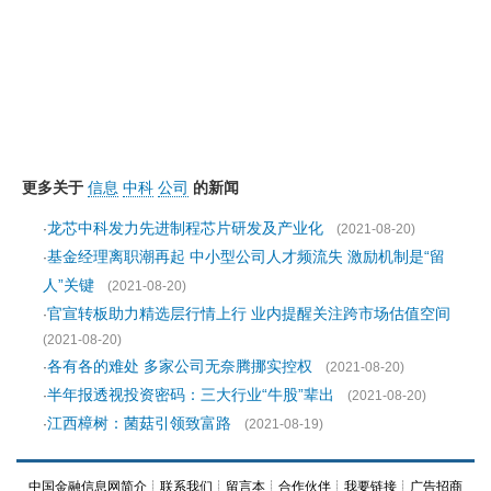
更多关于
信息
中科
公司
的新闻
龙芯中科发力先进制程芯片研发及产业化
·
(2021-08-20)
基金经理离职潮再起 中小型公司人才频流失 激励机制是“留
·
人”关键
(2021-08-20)
官宣转板助力精选层行情上行 业内提醒关注跨市场估值空间
·
(2021-08-20)
各有各的难处 多家公司无奈腾挪实控权
·
(2021-08-20)
半年报透视投资密码：三大行业“牛股”辈出
·
(2021-08-20)
江西樟树：菌菇引领致富路
·
(2021-08-19)
中国金融信息网简介
┊
联系我们
┊
留言本
┊
合作伙伴
┊
我要链接
┊
广告招商