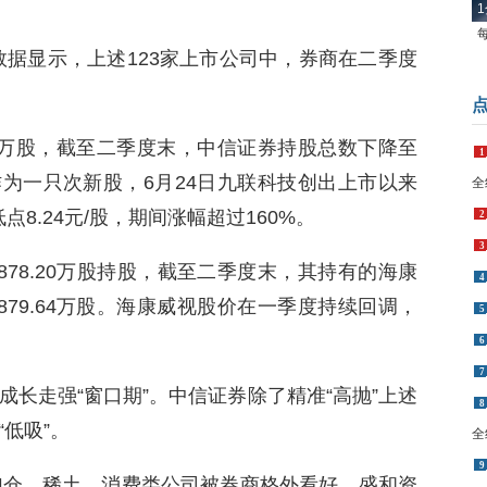
1
数据显示，上述123家上市公司中，券商在二季度
80万股，截至二季度末，中信证券持股总数下降至
1
%。作为一只次新股，6月24日九联科技创出上市以来
全
低点8.24元/股，期间涨幅超过160%。
2
3
78.20万股持股，截至二季度末，其持有的海康
4
879.64万股。海康威视股价在一季度持续回调，
5
6
7
长走强“窗口期”。中信证券除了精准“高抛”上述
8
低吸”。
全
9
加仓，稀土、消费类公司被券商格外看好。盛和资