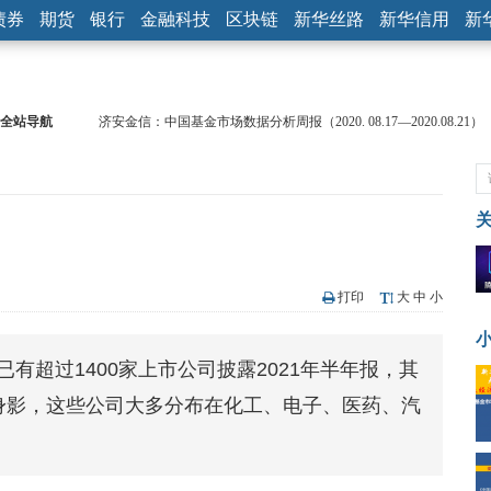
债券
期货
银行
金融科技
区块链
新华丝路
新华信用
新
济安金信：中国基金市场数据分析周报（2020. 08.17—2020.08.21）
全站导航
【见·闻】疫情下，新加坡旅游业步履维艰
记者手记：疫情下的香港零售业如何浴火重生？
【见·闻】疫情下一家香港传统零售商的转型突围之旅
济安金信：中国基金市场数据分析周报（2020. 07.27—2020.07.31）
【新华财经调查】同业存单、结构性存款玩起“跷跷板” 结构性失衡
在“隐秘的角落”
央行公开市场净投放300亿元 短端资金利率明显下行
打印
大
中
小
基本面及股市双轮冲击 债市回调十年期债表现最弱
沥青期货连续两日涨逾3% 沪银及两粕涨势喜人
已有超过1400家上市公司披露2021年半年报，其
恒生聚源：北斗收官之星发射成功，全产业链解析
济安金信：中国基金市场数据分析周报（2020. 08.17—2020.08.21）
商身影，这些公司大多分布在化工、电子、医药、汽