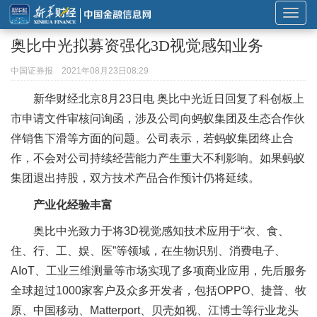
展
开
奥比中光拟募资强化3D视觉感知业务
或
折
中国证券报
2021年08月23日08:29
叠
新华财经北京8月23日电
奥比中光近日回复了科创板上
导
市申请文件审核问询函，涉及公司向蚂蚁集团及生态合作伙
航
伴销售下滑等方面的问题。公司表示，若蚂蚁集团终止合
作，不会对公司持续经营能力产生重大不利影响。如果蚂蚁
集团退出持股，双方技术产品合作预计仍将延续。
产业化经验丰富
奥比中光致力于将3D视觉感知技术应用于“衣、食、
住、行、工、娱、医”等领域，在生物识别、消费电子、
AIoT、工业三维测量等市场实现了多项商业应用，先后服务
全球超过1000家客户及众多开发者，包括OPPO、捷普、牧
原、中国移动、Matterport、贝壳如视、江博士等行业龙头