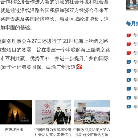
治合作和经济合作进入新的阶段的社会环境和社会基
二就是通过沿线沿路各国积极加强双方经济合作来互
丝路建设惠及各国经济增长、惠及区域经济增长，这
每月
更加牢固的基础。
每
1
商务理事会在27日还进行了“21世纪海上丝绸之路
每
2
这些项目的签署，旨在搭建一个串联起海上丝绸之路
每
3
城市互利共赢、优势互补，并进一步提升广州的国际
每
4
(新华社记者黄国保、白瑜广州报道)
每
5
每
6
每
7
每
8
每
9
吉隆坡日出
中国疫苗为柬埔寨经济
中国政府援助老挝第六
社会活动重启带来信心
批新冠疫苗抵达万象