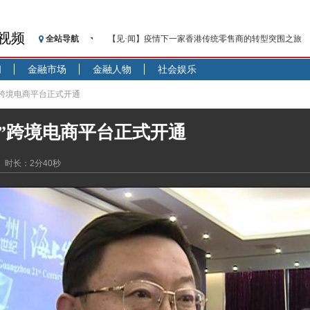
视频
全站导航
【见·闻】疫情下一家香港传统零售商的转型突围之旅
济安金信：中国基金市场数据分析周报（2020. 07.27—2020
闻
金融市场
金融人物
社会娱乐
【新华财经调查】同业存单、结构性存款玩起“跷跷板”
在“隐秘的角落”
路”跨境电商平台正式开通
央行公开市场净投放300亿元 短端资金利率明显下行
路”跨境电商平台正式开通
基本面及股市双轮冲击 债市回调十年期债表现最弱
沥青期货连续两日涨逾3% 沪银及两粕涨势喜人
时长：2分40秒
恒生聚源：北斗收官之星发射成功，全产业链解析
济安金信：中国基金市场数据分析周报（2020. 08.17—2020
【见·闻】疫情下，新加坡旅游业步履维艰
记者手记：疫情下的香港零售业如何浴火重生？