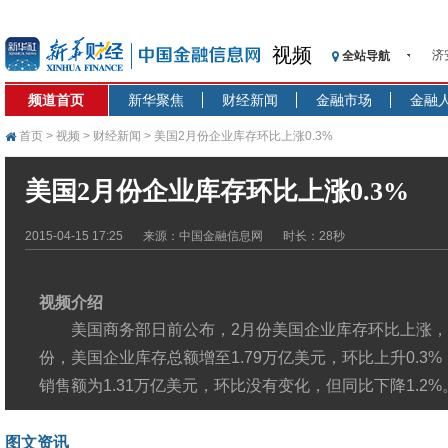
济
视频
全站导航
【
记
频道首页
新华聚焦
财经新闻
金融市场
金融
【
首页
>
视频
>
财经新闻
> 美国2月份企业库存环比上涨0.3%
济
【
美国2月份企业库存环比上涨0.3%
在
央
2015-04-15 17:25
来源：中国金融信息网
时长：28秒
基
沥
恒
视频介绍
济
美国商务部日前公布，2月份美国企业库存环比上涨，
份，美国企业库存总额增至1.79万亿美元，环比上升0.3%
销售额为1.31万亿美元，环比没有变化，但同比下降1.2%
图文资讯