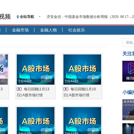
视频
全站导航
济安金信：中国基金市场数据分析周报（2020. 08.17—2020
【见·闻】疫情下，新加坡旅游业步履维艰
闻
金融市场
金融人物
社会娱乐
记者手记：疫情下的香港零售业如何浴火重生？
【见·闻】疫情下一家香港传统零售商的转型突围之旅
济安金信：中国基金市场数据分析周报（2020. 07.27—2020
关注
【新华财经调查】同业存单、结构性存款玩起“跷跷板”
在“隐秘的角落”
央行公开市场净投放300亿元 短端资金利率明显下行
基本面及股市双轮冲击 债市回调十年期债表现最弱
1分44秒
1分44秒
沥青期货连续两日涨逾3% 沪银及两粕涨势喜人
3
每日回顾(1月13
每日回顾(1月10
小编
恒生聚源：北斗收官之星发射成功，全产业链解析
日):A股市场行情
日):A股市场行情
1分44秒
1分44秒