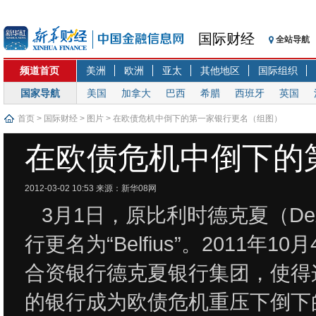
国际财经
全站导航
频道首页
美洲
欧洲
亚太
其他地区
国际组织
国家导航
美国
加拿大
巴西
希腊
西班牙
英国
首页
>
国际财经
>
图片
> 在欧债危机中倒下的第一家银行更名（组图）
在欧债危机中倒下的
2012-03-02 10:53
来源：新华08网
3月1日，原比利时德克夏（D
行更名为“Belfius”。2011
合资银行德克夏银行集团，使得
的银行成为欧债危机重压下倒下