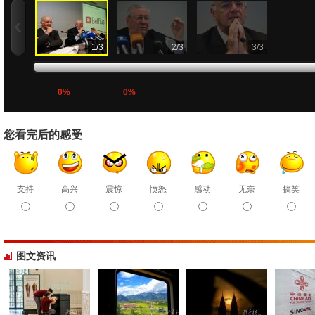
1
/
3
2
/
3
3
/
3
0%
0%
您看完后的感受
支持
高兴
震惊
愤怒
感动
无奈
搞笑
图文资讯